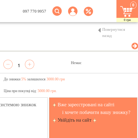
0
097 770 9957
0
грн
Повернутися
назад
Немає
До знижки
5%
залишилося
3000.00 грн
Ціна при покупці від:
5000.00 грн.
 системою знижок
Вже зареєстровані на сайті
і хочете побачити вашу знижку?
Увійдіть на сайт