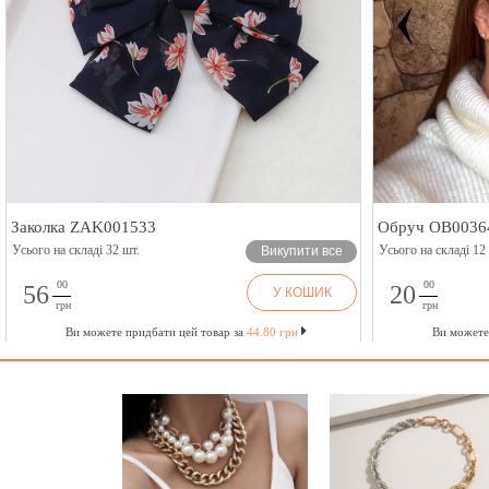
Заколка ZAK001533
Обруч OB0036
Усього на складі 32 шт.
Усього на складі 12
Викупити все
00
00
56
20
У КОШИК
грн
грн
Ви можете придбати цей товар за
44.80 грн
Ви можете