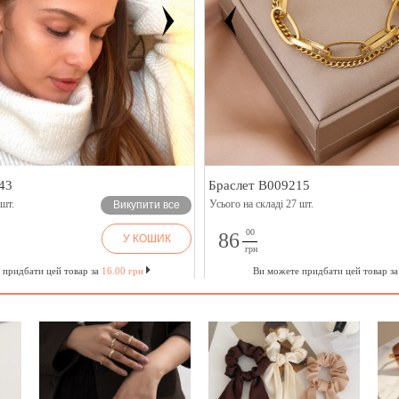
43
Браслет B009215
 шт.
Усього на складі 27 шт.
Викупити все
00
86
У КОШИК
грн
 придбати цей товар за
16.00 грн
Ви можете придбати цей товар з