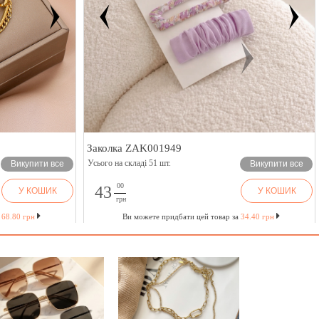
Заколка ZAK001949
Усього на складі 51 шт.
Викупити все
Викупити все
00
43
У КОШИК
У КОШИК
грн
а
68.80 грн
Ви можете придбати цей товар за
34.40 грн