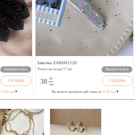
Заколка ZAK002120
Усього на складі 57 шт.
Викупити все
Викупити все
00
38
У КОШИК
У КОШИК
грн
а
53.60 грн
Ви можете придбати цей товар за
30.40 грн