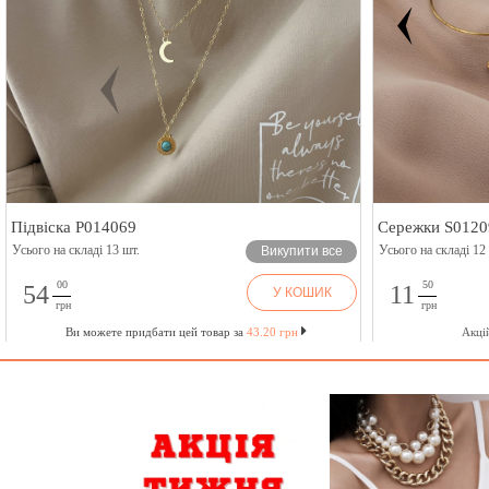
Підвіска P014069
Сережки S0120
Усього на складі 13 шт.
Усього на складі 12
Викупити все
00
50
54
11
У КОШИК
грн
грн
Ви можете придбати цей товар за
43.20 грн
Акці