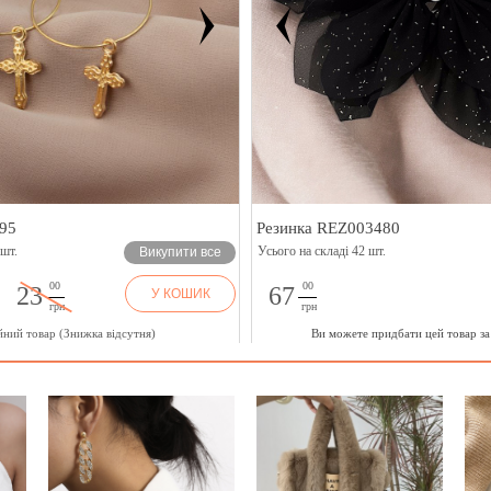
95
Резинка REZ003480
 шт.
Усього на складі 42 шт.
Викупити все
00
00
23
67
У КОШИК
грн
грн
йний товар (Знижка відсутня)
Ви можете придбати цей товар з