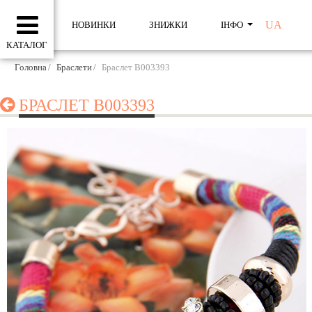
UA
НОВИНКИ
ЗНИЖКИ
ІНФО
КАТАЛОГ
Головна
Браслети
Браслет B003393
БРАСЛЕТ B003393