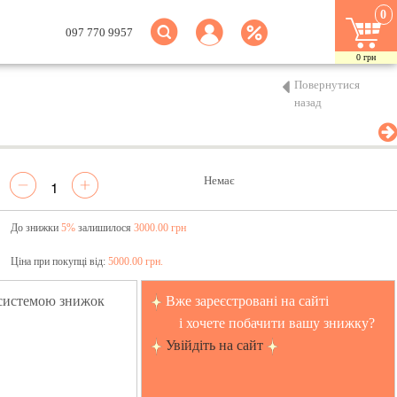
0
097 770 9957
0
грн
Повернутися
назад
Немає
До знижки
5%
залишилося
3000.00 грн
Ціна при покупці від:
5000.00 грн.
 системою знижок
Вже зареєстровані на сайті
і хочете побачити вашу знижку?
Увійдіть на сайт