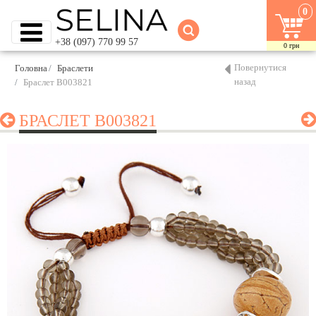
0
+38 (097) 770 99 57
0
грн
Повернутися
Головна
Браслети
назад
Браслет B003821
БРАСЛЕТ B003821