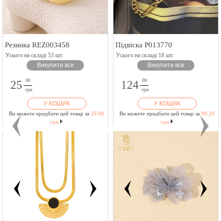
Резинка REZ003458
Підвіска P013770
Усього на складі 53 шт.
Усього на складі 18 шт.
Викупити все
Викупити все
00
00
25
124
грн
грн
У КОШИК
У КОШИК
Ви можете придбати цей товар за
20.00
Ви можете придбати цей товар за
99.20
грн
грн