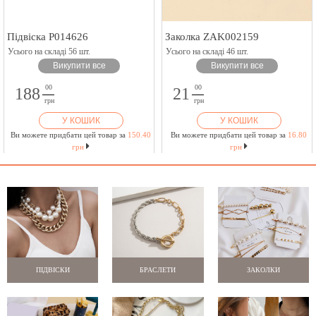
Підвіска P014626
Заколка ZAK002159
Усього на складі 56 шт.
Усього на складі 46 шт.
Викупити все
Викупити все
00
00
188
21
грн
грн
У КОШИК
У КОШИК
Ви можете придбати цей товар за
150.40
Ви можете придбати цей товар за
16.80
грн
грн
ПІДВІСКИ
БРАСЛЕТИ
ЗАКОЛКИ