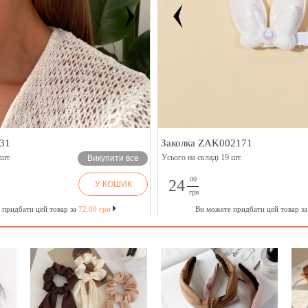
31
Заколка ZAK002171
 шт.
Усього на складі 19 шт.
Викупити все
00
24
У КОШИК
грн
 придбати цей товар за
72.00 грн
Ви можете придбати цей товар з