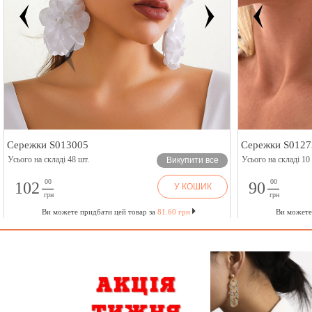
Сережки S013005
Сережки S0127
Усього на складі 48 шт.
Усього на складі 10
Викупити все
00
00
102
90
У КОШИК
грн
грн
Ви можете придбати цей товар за
81.60 грн
Ви можете