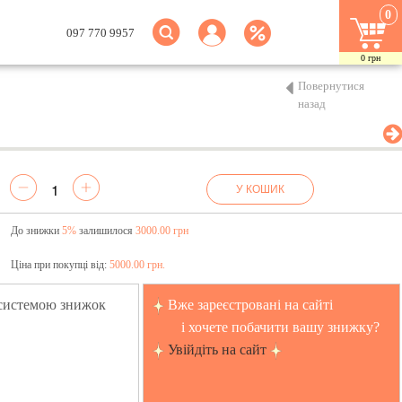
0
097 770 9957
0
грн
Повернутися
назад
У КОШИК
До знижки
5%
залишилося
3000.00 грн
Ціна при покупці від:
5000.00 грн.
 системою знижок
Вже зареєстровані на сайті
і хочете побачити вашу знижку?
Увійдіть на сайт