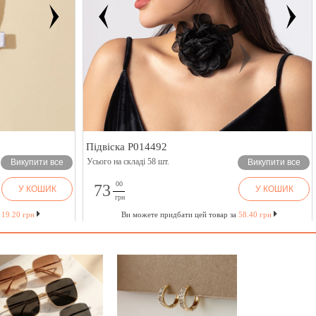
Підвіска P014492
Усього на складі 58 шт.
Викупити все
Викупити все
00
73
У КОШИК
У КОШИК
грн
а
19.20 грн
Ви можете придбати цей товар за
58.40 грн