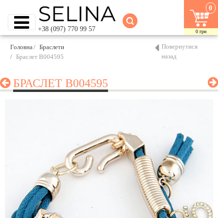
0
+38 (097) 770 99 57
0
грн
Повернутися
Головна
Браслети
назад
Браслет B004595
БРАСЛЕТ B004595