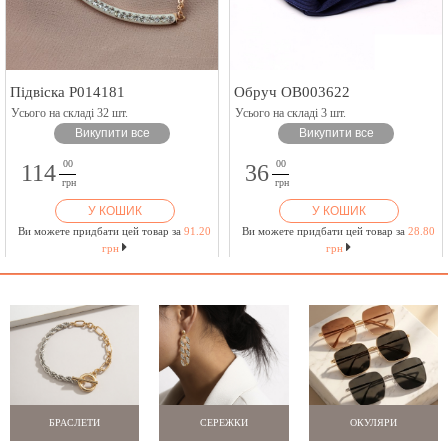
Підвіска P014181
Обруч OB003622
Усього на складі 32 шт.
Усього на складі 3 шт.
Викупити все
Викупити все
00
00
114
36
грн
грн
У КОШИК
У КОШИК
Ви можете придбати цей товар за
91.20
Ви можете придбати цей товар за
28.80
грн
грн
БРАСЛЕТИ
СЕРЕЖКИ
ОКУЛЯРИ