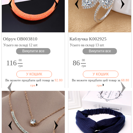
Обруч OB003810
Каблучка K002925
Усього на складі 12 шт.
Усього на складі 13 шт.
Викупити все
Викупити все
00
00
116
86
грн
грн
У КОШИК
У КОШИК
Ви можете придбати цей товар за
92.80
Ви можете придбати цей товар за
68.80
грн
грн