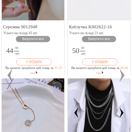
Сережки S012948
Каблучка K002622-16
Усього на складі 45 шт.
Усього на складі 21 шт.
Викупити все
Викупити все
00
00
44
50
грн
грн
У КОШИК
У КОШИК
Ви можете придбати цей товар за
35.20
Ви можете придбати цей товар за
40.00
грн
грн