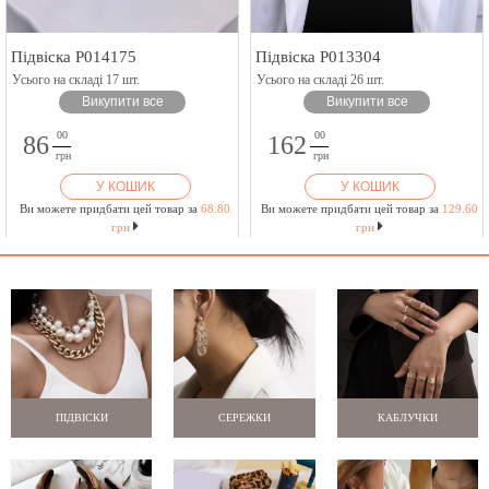
Підвіска P014175
Підвіска P013304
Усього на складі 17 шт.
Усього на складі 26 шт.
Викупити все
Викупити все
00
00
86
162
грн
грн
У КОШИК
У КОШИК
Ви можете придбати цей товар за
68.80
Ви можете придбати цей товар за
129.60
грн
грн
ПІДВІСКИ
СЕРЕЖКИ
КАБЛУЧКИ