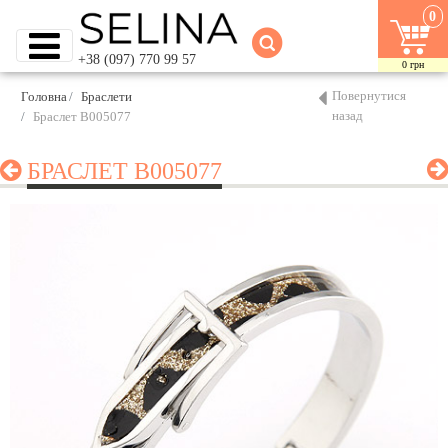
0
+38 (097) 770 99 57
0
грн
Повернутися
Головна
Браслети
назад
Браслет B005077
БРАСЛЕТ B005077