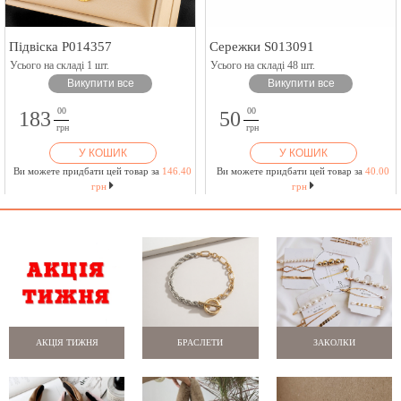
Підвіска P014357
Сережки S013091
Усього на складі 1 шт.
Усього на складі 48 шт.
Викупити все
Викупити все
00
00
183
50
грн
грн
У КОШИК
У КОШИК
Ви можете придбати цей товар за
146.40
Ви можете придбати цей товар за
40.00
грн
грн
АКЦІЯ ТИЖНЯ
БРАСЛЕТИ
ЗАКОЛКИ