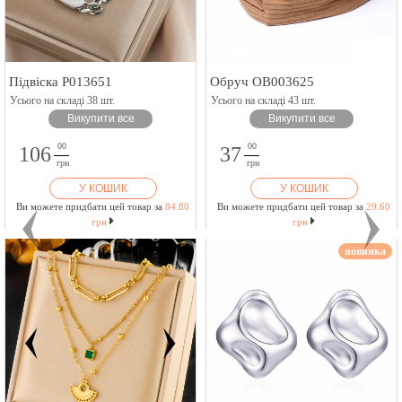
Підвіска P013651
Обруч OB003625
Усього на складі 38 шт.
Усього на складі 43 шт.
Викупити все
Викупити все
00
00
106
37
грн
грн
У КОШИК
У КОШИК
Ви можете придбати цей товар за
84.80
Ви можете придбати цей товар за
29.60
грн
грн
новинка