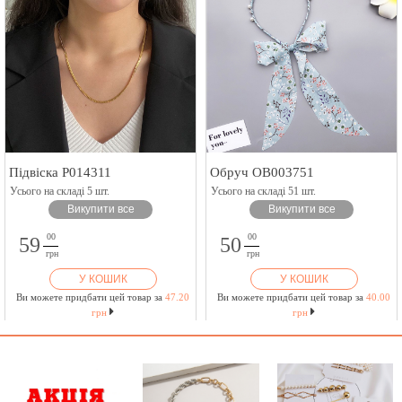
Підвіска P014311
Обруч OB003751
Усього на складі 5 шт.
Усього на складі 51 шт.
Викупити все
Викупити все
00
00
59
50
грн
грн
У КОШИК
У КОШИК
Ви можете придбати цей товар за
47.20
Ви можете придбати цей товар за
40.00
грн
грн