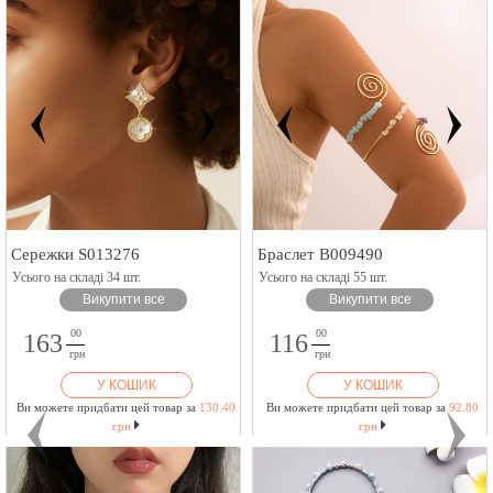
Сережки S013276
Браслет B009490
Усього на складі 34 шт.
Усього на складі 55 шт.
Викупити все
Викупити все
00
00
163
116
грн
грн
У КОШИК
У КОШИК
Ви можете придбати цей товар за
130.40
Ви можете придбати цей товар за
92.80
грн
грн