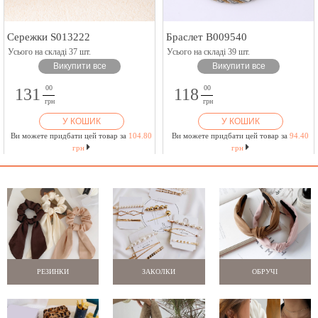
Сережки S013222
Браслет B009540
Усього на складі 37 шт.
Усього на складі 39 шт.
Викупити все
Викупити все
00
00
131
118
грн
грн
У КОШИК
У КОШИК
Ви можете придбати цей товар за
104.80
Ви можете придбати цей товар за
94.40
грн
грн
РЕЗИНКИ
ЗАКОЛКИ
ОБРУЧІ