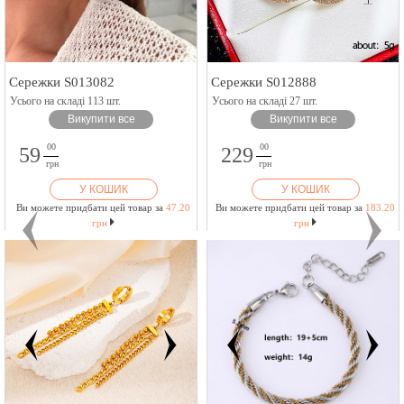
Сережки S013082
Сережки S012888
Усього на складі 113 шт.
Усього на складі 27 шт.
Викупити все
Викупити все
00
00
59
229
грн
грн
У КОШИК
У КОШИК
Ви можете придбати цей товар за
47.20
Ви можете придбати цей товар за
183.20
грн
грн