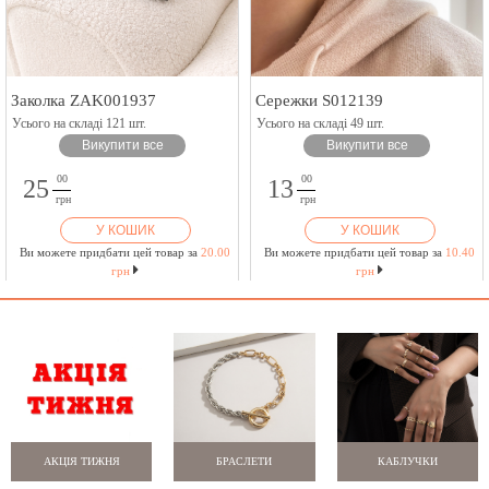
Заколка ZAK001937
Сережки S012139
Усього на складі 121 шт.
Усього на складі 49 шт.
Викупити все
Викупити все
00
00
25
13
грн
грн
У КОШИК
У КОШИК
Ви можете придбати цей товар за
20.00
Ви можете придбати цей товар за
10.40
грн
грн
АКЦІЯ ТИЖНЯ
БРАСЛЕТИ
КАБЛУЧКИ