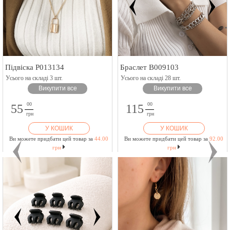
Підвіска P013134
Браслет B009103
Усього на складі 3 шт.
Усього на складі 28 шт.
Викупити все
Викупити все
00
00
55
115
грн
грн
У КОШИК
У КОШИК
Ви можете придбати цей товар за
44.00
Ви можете придбати цей товар за
92.00
грн
грн