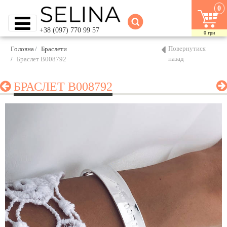
0
+38 (097) 770 99 57
0
грн
Повернутися
Головна
Браслети
назад
Браслет B008792
БРАСЛЕТ B008792