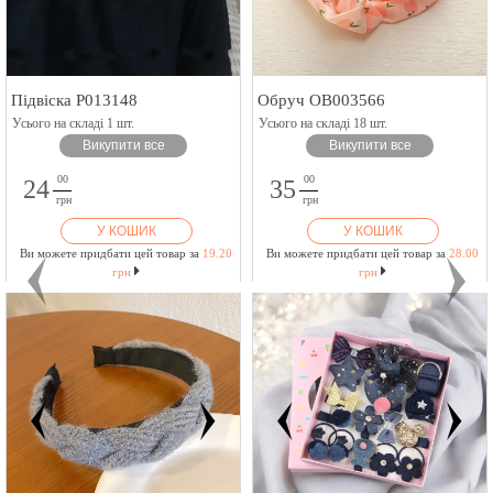
Підвіска P013148
Обруч OB003566
Усього на складі 1 шт.
Усього на складі 18 шт.
Викупити все
Викупити все
00
00
24
35
грн
грн
У КОШИК
У КОШИК
Ви можете придбати цей товар за
19.20
Ви можете придбати цей товар за
28.00
грн
грн