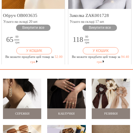
Обруч OB003635
Заколка ZAK001728
Усього на складі 20 шт.
Усього на складі 17 шт.
Викупити все
Викупити все
00
00
65
118
грн
грн
У КОШИК
У КОШИК
Ви можете придбати цей товар за
52.00
Ви можете придбати цей товар за
94.40
грн
грн
СЕРЕЖКИ
КАБЛУЧКИ
РЕЗИНКИ