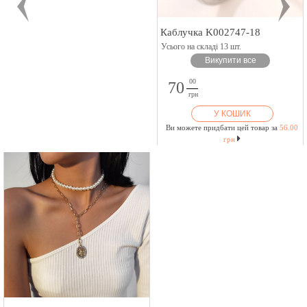
Каблучка K002747-18
Усього на складі 13 шт.
Викупити все
00
70
грн
У КОШИК
Ви можете придбати цей товар за
56.00
грн