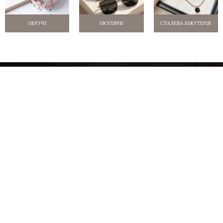
ОБРУЧІ
ОКУЛЯРИ
СТАЛЕВА БІЖУТЕРІЯ
Про нас
Оплата і доставка
Новини
Відгуки
Знижки
Контакти
м. Одеса
+38 097 770 9957
info@selina.com.ua
Графік роботи:
Ми в соцмережах:
Пн.-Птн.: 09.00 – 18.00