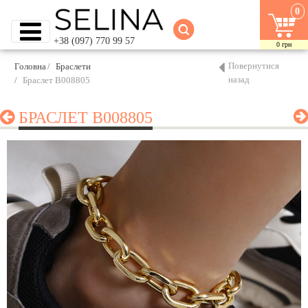
0
+38 (097) 770 99 57
0
грн
Повернутися
Головна
Браслети
назад
Браслет B008805
БРАСЛЕТ B008805