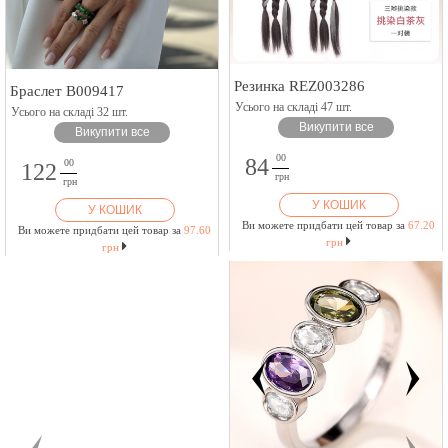
Резинка REZ003286
Браслет B009417
Усього на складі 47 шт.
Усього на складі 32 шт.
Викупити все
Викупити все
00
84
00
122
грн
грн
У КОШИК
У КОШИК
Ви можете придбати цей товар за
67.20
Ви можете придбати цей товар за
97.60
грн
грн