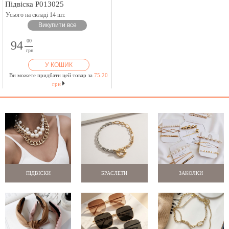
Підвіска P013025
Усього на складі 14 шт.
Викупити все
00
94
грн
У КОШИК
Ви можете придбати цей товар за
75.20
грн
ПІДВІСКИ
БРАСЛЕТИ
ЗАКОЛКИ