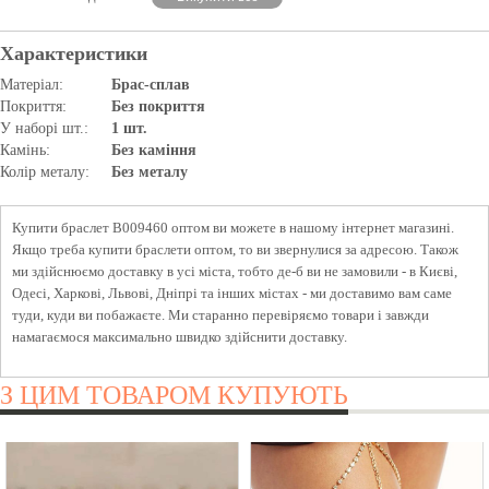
Характеристики
Матеріал:
Брас-сплав
Покриття:
Без покриття
У наборі шт.:
1 шт.
Камінь:
Без каміння
Колір металу:
Без металу
Купити браслет B009460 оптом ви можете в нашому інтернет магазині.
Якщо треба купити браслети оптом, то ви звернулися за адресою. Також
ми здійснюємо доставку в усі міста, тобто де-б ви не замовили - в Києві,
Одесі, Харкові, Львові, Дніпрі та інших містах - ми доставимо вам саме
туди, куди ви побажаєте. Ми старанно перевіряємо товари і завжди
намагаємося максимально швидко здійснити доставку.
З ЦИМ ТОВАРОМ КУПУЮТЬ