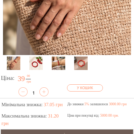
00
Ціна:
39
грн
У КОШИК
Мінімальна знижка:
37.05 грн
До знижки
5%
залишилося
3000.00 грн
Максимальна знижка:
31.20
Ціна при покупці від:
5000.00 грн.
грн