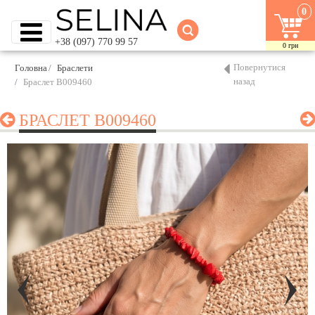
0
+38 (097) 770 99 57
0
грн
Повернутися
Головна
Браслети
назад
Браслет B009460
БРАСЛЕТ B009460