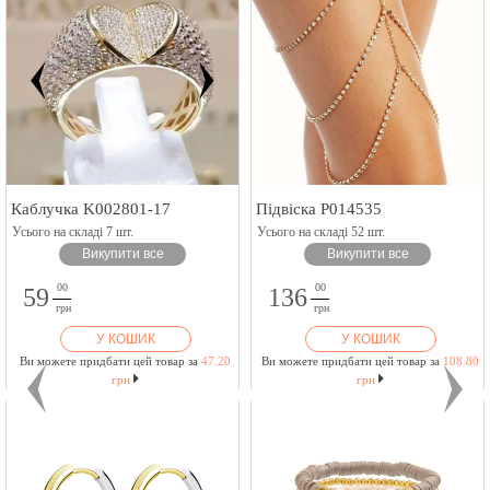
Каблучка K002801-17
Підвіска P014535
Усього на складі 7 шт.
Усього на складі 52 шт.
Викупити все
Викупити все
00
00
59
136
грн
грн
У КОШИК
У КОШИК
Ви можете придбати цей товар за
47.20
Ви можете придбати цей товар за
108.80
грн
грн