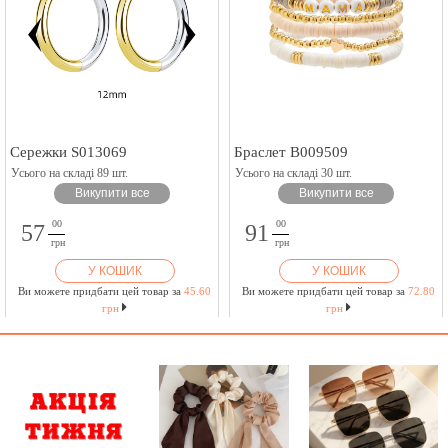
Сережки S013069
Браслет B009509
Усього на складі 89 шт.
Усього на складі 30 шт.
Викупити все
Викупити все
00
00
57
91
грн
грн
У КОШИК
У КОШИК
Ви можете придбати цей товар за
45.60
Ви можете придбати цей товар за
72.80
грн
грн