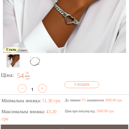
Сталь
00
Ціна:
54
грн
У КОШИК
Мінімальна знижка:
51.30 грн
До знижки
5%
залишилося
3000.00 грн
Максимальна знижка:
43.20
Ціна при покупці від:
5000.00 грн.
грн