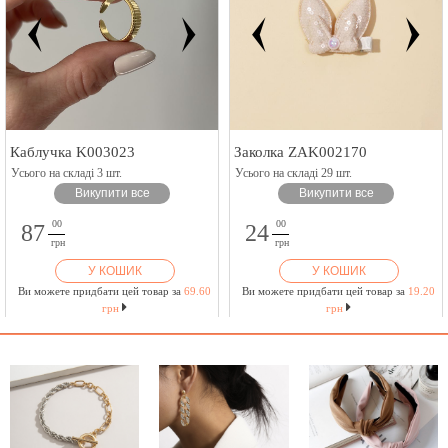
Каблучка K003023
Заколка ZAK002170
Усього на складі 3 шт.
Усього на складі 29 шт.
Викупити все
Викупити все
00
00
87
24
грн
грн
У КОШИК
У КОШИК
Ви можете придбати цей товар за
69.60
Ви можете придбати цей товар за
19.20
грн
грн