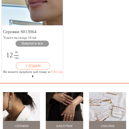
Сережки S013064
Усього на складі 14 шт.
Викупити все
00
12
грн
У КОШИК
Ви можете придбати цей товар за
9.60 грн
СЕРЕЖКИ
КАБЛУЧКИ
ЗАКОЛКИ