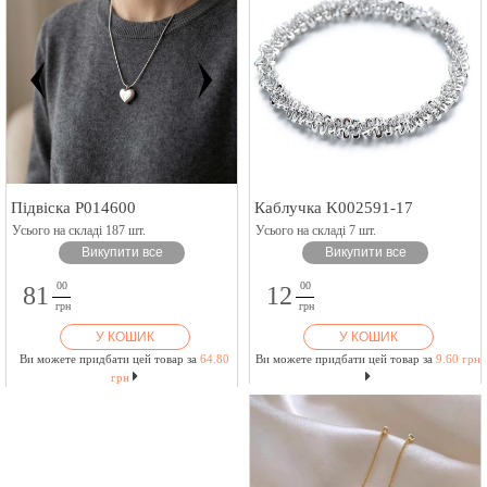
Підвіска P014600
Каблучка K002591-17
Усього на складі 187 шт.
Усього на складі 7 шт.
Викупити все
Викупити все
00
00
81
12
грн
грн
У КОШИК
У КОШИК
Ви можете придбати цей товар за
64.80
Ви можете придбати цей товар за
9.60 грн
грн