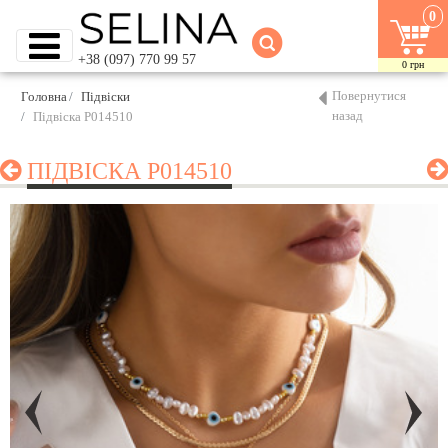
0
+38 (097) 770 99 57
0
грн
Повернутися
Головна
Підвіски
назад
Підвіска P014510
ПІДВІСКА P014510