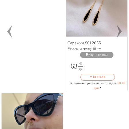
Сережки S012655
Усього на складі 18 шт.
Викупити все
00
63
грн
У КОШИК
Ви можете придбати цей товар за
50.40
грн