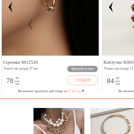
Сережки S012520
Каблучка K003
Усього на складі 37 шт.
Усього на складі 13
Викупити все
00
00
78
84
У КОШИК
грн
грн
Ви можете придбати цей товар за
62.40 грн
Ви можете