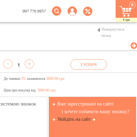
0
097 770 9957
0
грн
Повернутися
назад
У КОШИК
До знижки
5%
залишилося
3000.00 грн
Ціна при покупці від:
5000.00 грн.
 системою знижок
Вже зареєстровані на сайті
і хочете побачити вашу знижку?
Увійдіть на сайт