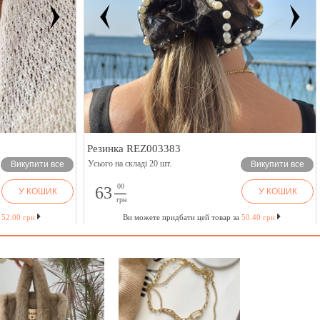
Резинка REZ003383
Усього на складі 20 шт.
Викупити все
Викупити все
00
63
У КОШИК
У КОШИК
грн
а
52.00 грн
Ви можете придбати цей товар за
50.40 грн