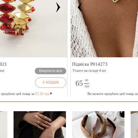
021
Підвіска P014273
 шт.
Усього на складі 4 шт.
Викупити все
00
65
У КОШИК
грн
 придбати цей товар за
67.20 грн
Ви можете придбати цей товар з