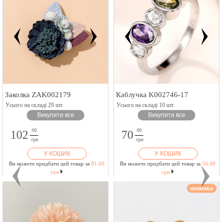
Заколка ZAK002179
Каблучка K002746-17
Усього на складі 29 шт.
Усього на складі 10 шт.
Викупити все
Викупити все
00
00
102
70
грн
грн
У КОШИК
У КОШИК
Ви можете придбати цей товар за
81.60
Ви можете придбати цей товар за
56.00
грн
грн
новинка