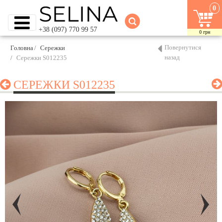
0
+38 (097) 770 99 57
0
грн
Повернутися
Головна
Сережки
назад
Сережки S012235
СЕРЕЖКИ S012235