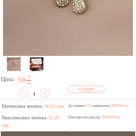
00
Ціна:
59
грн
У КОШИК
Мінімальна знижка:
56.05 грн
До знижки
5%
залишилося
3000.00 грн
Максимальна знижка:
47.20
Ціна при покупці від:
5000.00 грн.
грн