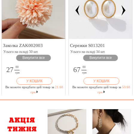
Заколка ZAK002003
Сережки S013201
Усього на складі 50 шт.
Усього на складі 34 шт.
Викупити все
Викупити все
00
00
27
67
грн
грн
У КОШИК
У КОШИК
Ви можете придбати цей товар за
21.60
Ви можете придбати цей товар за
53.60
грн
грн