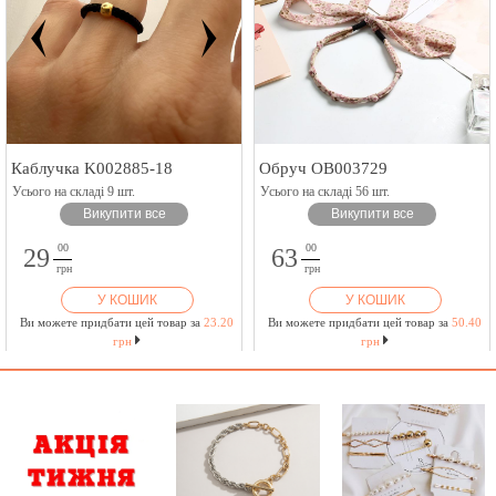
Каблучка K002885-18
Обруч OB003729
Усього на складі 9 шт.
Усього на складі 56 шт.
Викупити все
Викупити все
00
00
29
63
грн
грн
У КОШИК
У КОШИК
Ви можете придбати цей товар за
23.20
Ви можете придбати цей товар за
50.40
грн
грн