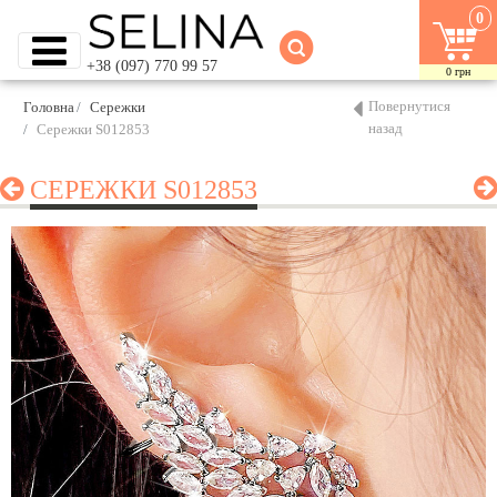
0
+38 (097) 770 99 57
0
грн
Повернутися
Головна
Сережки
назад
Сережки S012853
СЕРЕЖКИ S012853