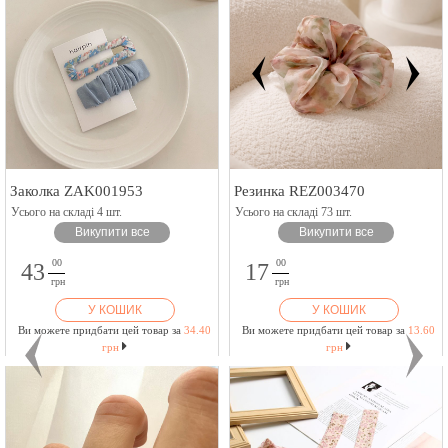
Заколка ZAK001953
Резинка REZ003470
Усього на складі 4 шт.
Усього на складі 73 шт.
Викупити все
Викупити все
00
00
43
17
грн
грн
У КОШИК
У КОШИК
Ви можете придбати цей товар за
34.40
Ви можете придбати цей товар за
13.60
грн
грн