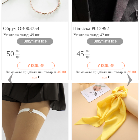
Обруч OB003754
Підвіска P013992
Усього на складі 49 шт.
Усього на складі 42 шт.
Викупити все
Викупити все
00
00
50
45
грн
грн
У КОШИК
У КОШИК
Ви можете придбати цей товар за
40.00
Ви можете придбати цей товар за
36.00
грн
грн