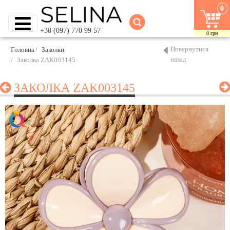
0
+38 (097) 770 99 57
0
грн
Повернутися
Головна
Заколки
назад
Заколка ZAK003145
ЗАКОЛКА ZAK003145