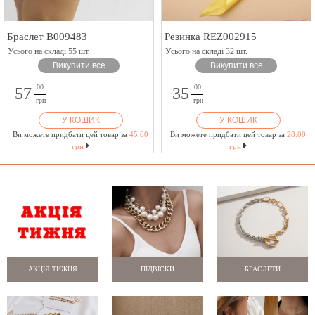
Браслет B009483
Резинка REZ002915
Усього на складі 55 шт.
Усього на складі 32 шт.
Викупити все
Викупити все
00
00
57
35
грн
грн
У КОШИК
У КОШИК
Ви можете придбати цей товар за
45.60
Ви можете придбати цей товар за
28.00
грн
грн
АКЦІЯ ТИЖНЯ
ПІДВІСКИ
БРАСЛЕТИ