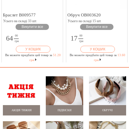
Браслет B009577
Обруч OB003620
Усього на складі 33 шт.
Усього на складі 15 шт.
Викупити все
Викупити все
00
00
64
17
грн
грн
У КОШИК
У КОШИК
Ви можете придбати цей товар за
51.20
Ви можете придбати цей товар за
13.60
грн
грн
АКЦІЯ ТИЖНЯ
ПІДВІСКИ
ОБРУЧІ