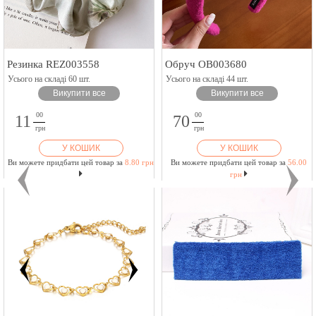
Резинка REZ003558
Обруч OB003680
Усього на складі 60 шт.
Усього на складі 44 шт.
Викупити все
Викупити все
00
00
11
70
грн
грн
У КОШИК
У КОШИК
Ви можете придбати цей товар за
8.80 грн
Ви можете придбати цей товар за
56.00
грн