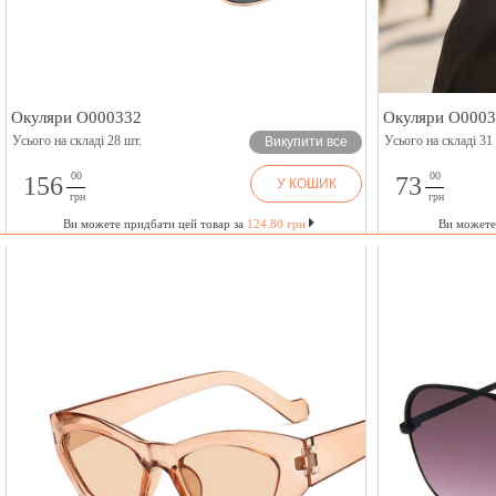
Окуляри O000332
Окуляри O000
Усього на складі 28 шт.
Усього на складі 31
Викупити все
00
00
156
73
У КОШИК
грн
грн
Ви можете придбати цей товар за
124.80 грн
Ви можете