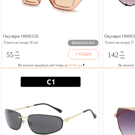
Окуляри O000326
Окуляри O000
Усього на складі 36 шт.
Усього на складі 37
Викупити все
00
00
55
142
У КОШИК
грн
грн
Ви можете придбати цей товар за
44.00 грн
Ви можете 