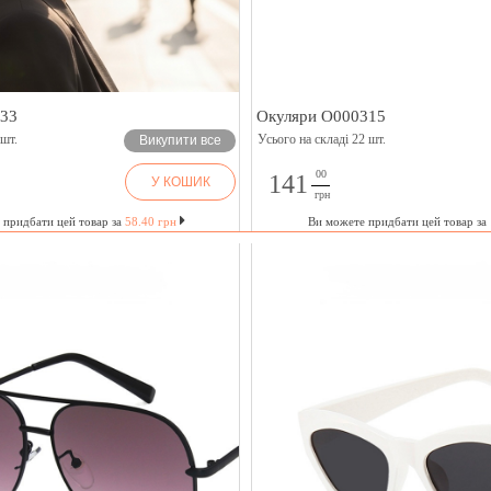
333
Окуляри O000315
 шт.
Усього на складі 22 шт.
Викупити все
00
141
У КОШИК
грн
 придбати цей товар за
58.40 грн
Ви можете придбати цей товар за