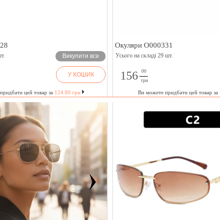
328
Окуляри O000331
т.
Усього на складі 29 шт.
Викупити все
00
156
У КОШИК
грн
придбати цей товар за
124.80 грн
Ви можете придбати цей товар за