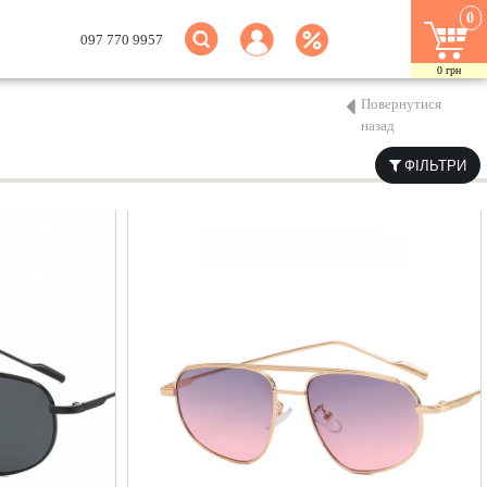
0
097 770 9957
0
грн
Повернутися
назад
ФІЛЬТРИ