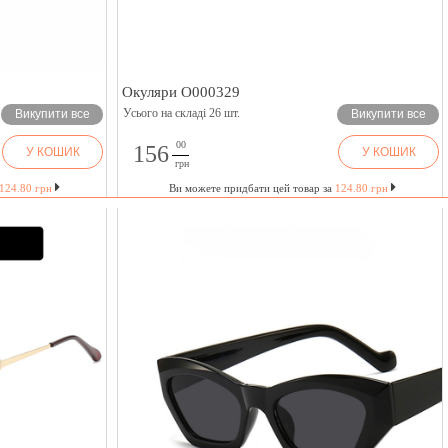
Окуляри O000329
Усього на складі 26 шт.
Викупити все
Викупити все
00
156
У КОШИК
У КОШИК
грн
124.80 грн
Ви можете придбати цей товар за
124.80 грн