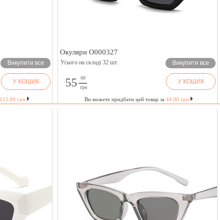
Окуляри O000327
Усього на складі 32 шт.
Викупити все
Викупити все
00
55
У КОШИК
У КОШИК
грн
112.80 грн
Ви можете придбати цей товар за
44.00 грн