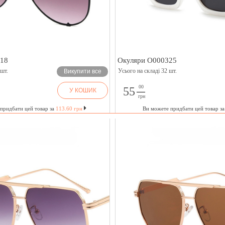
318
Окуляри O000325
 шт.
Усього на складі 32 шт.
Викупити все
00
55
У КОШИК
грн
придбати цей товар за
113.60 грн
Ви можете придбати цей товар з