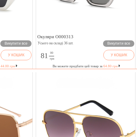
Окуляри O000313
Усього на складі 36 шт.
Викупити все
Викупити все
00
81
У КОШИК
У КОШИК
грн
а
44.00 грн
Ви можете придбати цей товар за
64.80 грн