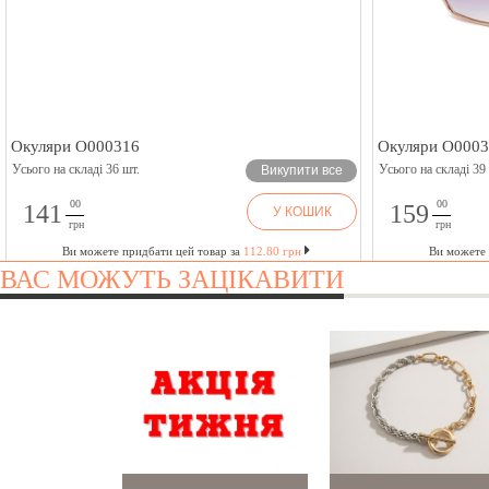
Окуляри O000316
Окуляри O000
Усього на складі 36 шт.
Усього на складі 39
Викупити все
00
00
141
159
У КОШИК
грн
грн
Ви можете придбати цей товар за
112.80 грн
Ви можете 
ВАС МОЖУТЬ ЗАЦІКАВИТИ