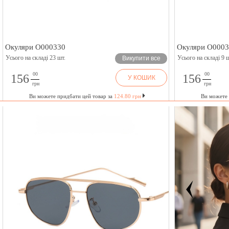
Окуляри O000330
Окуляри O000
Усього на складі 23 шт.
Усього на складі 9 ш
Викупити все
00
00
156
156
У КОШИК
грн
грн
Ви можете придбати цей товар за
124.80 грн
Ви можете 