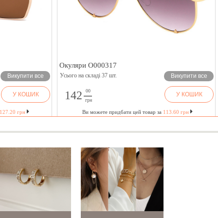
Окуляри O000317
Усього на складі 37 шт.
Викупити все
Викупити все
00
142
У КОШИК
У КОШИК
грн
127.20 грн
Ви можете придбати цей товар за
113.60 грн