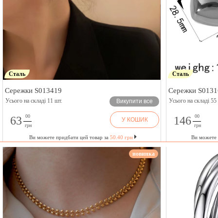
Сталь
Сталь
Сережки S013419
Сережки S0131
Усього на складі 11 шт.
Усього на складі 55
Викупити все
00
00
63
146
У КОШИК
грн
грн
Ви можете придбати цей товар за
50.40 грн
Ви можете 
новинка