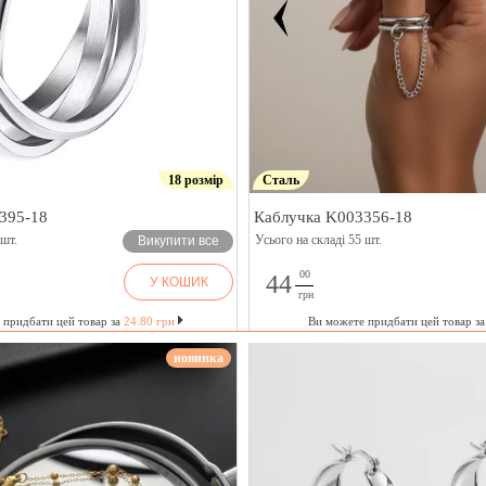
18 розмір
Сталь
395-18
Каблучка K003356-18
 шт.
Усього на складі 55 шт.
Викупити все
00
44
У КОШИК
грн
 придбати цей товар за
24.80 грн
Ви можете придбати цей товар з
новинка