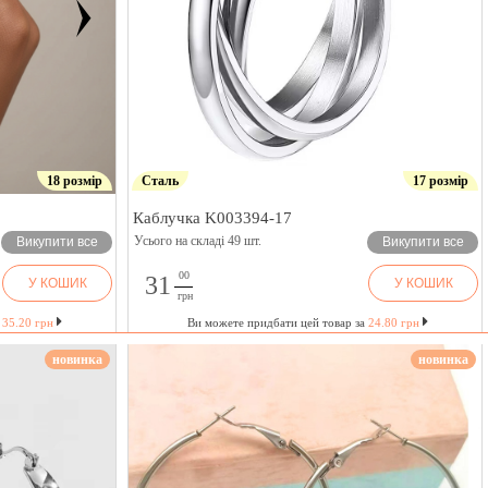
18 розмір
Сталь
17 розмір
Каблучка K003394-17
Усього на складі 49 шт.
Викупити все
Викупити все
00
31
У КОШИК
У КОШИК
грн
а
35.20 грн
Ви можете придбати цей товар за
24.80 грн
новинка
новинка