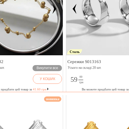
Сталь
32
Сережки S013163
 шт.
Усього на складі 20 шт.
Викупити все
00
59
У КОШИК
грн
 придбати цей товар за
41.60 грн
Ви можете придбати цей товар з
новинка