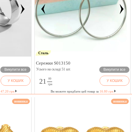
Сталь
Сережки S013150
Усього на складі 51 шт.
Викупити все
Викупити все
00
21
У КОШИК
У КОШИК
грн
а
47.20 грн
Ви можете придбати цей товар за
16.80 грн
новинка
новинка