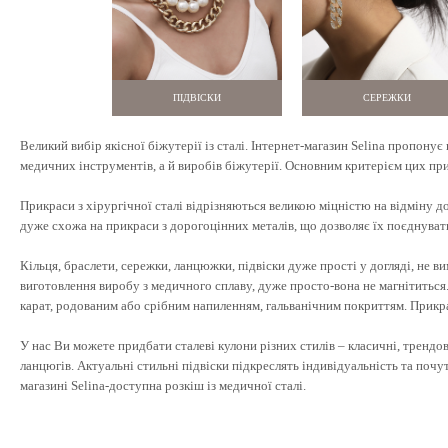
ПІДВІСКИ
СЕРЕЖКИ
Великий вибір якісної біжутерії із сталі. Інтернет-магазин Selina пропону
медичних інструментів, а й виробів біжутерії. Основним критерієм цих при
Прикраси з хірургічної сталі відрізняються великою міцністю на відміну д
дуже схожа на прикраси з дорогоцінних металів, що дозволяє їх поєднувати 
Кільця, браслети, сережки, ланцюжки, підвіски дуже прості у догляді, не
виготовлення виробу з медичного сплаву, дуже просто-вона не магнітиться. 
карат, родованим або срібним напиленням, гальванічним покриттям. Прикра
У нас Ви можете придбати сталеві кулони різних стилів – класичні, трендо
ланцюгів. Актуальні стильні підвіски підкреслять індивідуальність та поч
магазині Selina-доступна розкіш із медичної сталі.