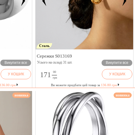
Сталь
Сережки S013169
Усього на складі 31 шт.
Викупити все
Викупити все
00
171
У КОШИК
У КОШИК
грн
136.00 грн
Ви можете придбати цей товар за
136.80 грн
новинка
новинка