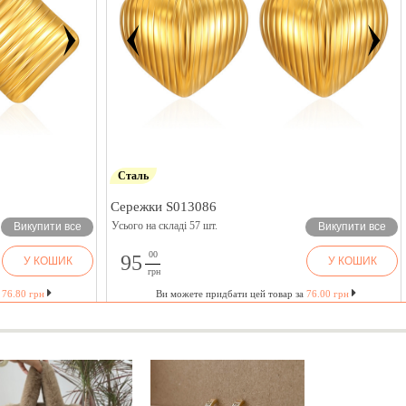
Сталь
Сережки S013086
Усього на складі 57 шт.
Викупити все
Викупити все
00
95
У КОШИК
У КОШИК
грн
а
76.80 грн
Ви можете придбати цей товар за
76.00 грн