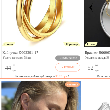
Сталь
17 розмір
Сталь
Каблучка K003391-17
Браслет B0096
Усього на складі 58 шт.
Усього на складі 58
Викупити все
00
00
44
52
У КОШИК
грн
грн
Ви можете придбати цей товар за
35.20 грн
Ви можете
новинка