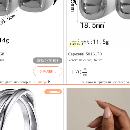
Сталь
68
Сережки S013170
 шт.
Усього на складі 34 шт.
Викупити все
00
170
У КОШИК
грн
придбати цей товар за
116.80 грн
Ви можете придбати цей товар за
новинка