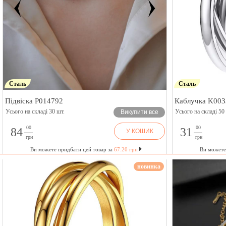
Сталь
Сталь
Підвіска P014792
Каблучка K003
Усього на складі 30 шт.
Усього на складі 50
Викупити все
00
00
84
31
У КОШИК
грн
грн
Ви можете придбати цей товар за
67.20 грн
Ви можете
новинка