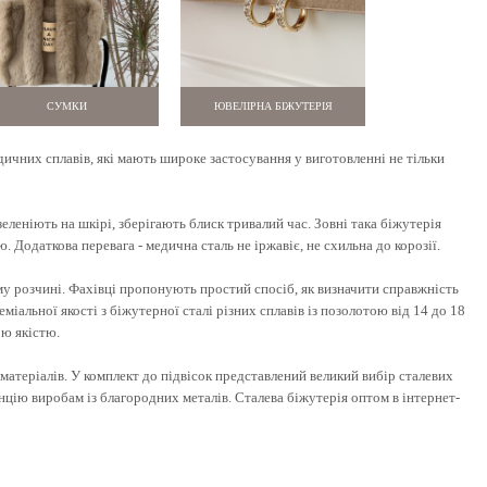
СУМКИ
ЮВЕЛІРНА БІЖУТЕРІЯ
едичних сплавів, які мають широке застосування у виготовленні не тільки
еленіють на шкірі, зберігають блиск тривалий час. Зовні така біжутерія
 Додаткова перевага - медична сталь не іржавіє, не схильна до корозії.
му розчині. Фахівці пропонують простий спосіб, як визначити справжність
іальної якості з біжутерної сталі різних сплавів із позолотою від 14 до 18
ою якістю.
матеріалів. У комплект до підвісок представлений великий вибір сталевих
нцію виробам із благородних металів. Сталева біжутерія оптом в інтернет-