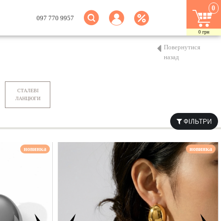
0
097 770 9957
0
грн
Повернутися
назад
СТАЛЕВІ
ЛАНЦЮГИ
ФІЛЬТРИ
новинка
новинка