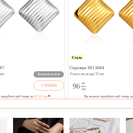
Сталь
87
Сережки S013084
 шт.
Усього на складі 55 шт.
Викупити все
00
96
У КОШИК
грн
 придбати цей товар за
63.20 грн
Ви можете придбати цей товар з