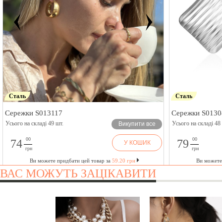
Сталь
Сталь
Сережки S013117
Сережки S0130
Усього на складі 49 шт.
Усього на складі 48
Викупити все
00
00
74
79
У КОШИК
грн
грн
Ви можете придбати цей товар за
59.20 грн
Ви можете
ВАС МОЖУТЬ ЗАЦІКАВИТИ