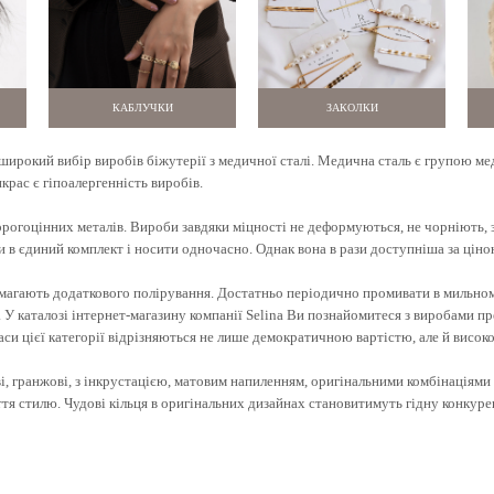
КАБЛУЧКИ
ЗАКОЛКИ
є широкий вибір виробів біжутерії з медичної сталі. Медична сталь є групою м
крас є гіпоалергенність виробів.
орогоцінних металів. Вироби завдяки міцності не деформуються, не чорніють, з
в єдиний комплект і носити одночасно. Однак вона в рази доступніша за ціною.
 вимагають додаткового полірування. Достатньо періодично промивати в мильно
У каталозі інтернет-магазину компанії Selina Ви познайомитеся з виробами прем
си цієї категорії відрізняються не лише демократичною вартістю, але й висок
ві, гранжові, з інкрустацією, матовим напиленням, оригінальними комбінаціями 
уття стилю. Чудові кільця в оригінальних дизайнах становитимуть гідну конкуре