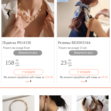
Підвіска P014338
Резинка REZ003344
Усього на складі 8 шт.
Усього на складі 13 шт.
Викупити все
Викупити все
00
00
158
23
грн
грн
У КОШИК
У КОШИК
Ви можете придбати цей товар за
126.40
Ви можете придбати цей товар за
18.40
грн
грн