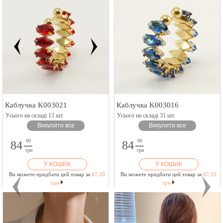
Каблучка K003021
Каблучка K003016
Усього на складі 13 шт.
Усього на складі 31 шт.
Викупити все
Викупити все
00
00
84
84
грн
грн
У КОШИК
У КОШИК
Ви можете придбати цей товар за
67.20
Ви можете придбати цей товар за
67.20
грн
грн