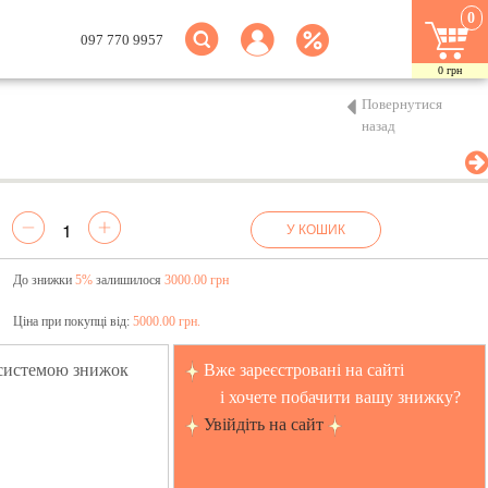
0
097 770 9957
0
грн
Повернутися
назад
У КОШИК
До знижки
5%
залишилося
3000.00 грн
Ціна при покупці від:
5000.00 грн.
 системою знижок
Вже зареєстровані на сайті
і хочете побачити вашу знижку?
Увійдіть на сайт