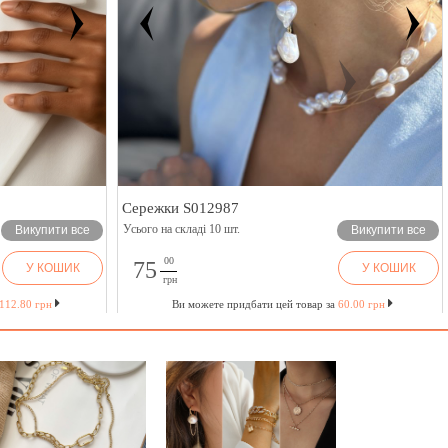
Сережки S012987
Усього на складі 10 шт.
Викупити все
Викупити все
00
75
У КОШИК
У КОШИК
грн
112.80 грн
Ви можете придбати цей товар за
60.00 грн