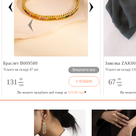
Браслет B009580
Заколка ZAK00
Усього на складі 47 шт.
Усього на складі 11
Викупити все
00
00
131
67
У КОШИК
грн
грн
Ви можете придбати цей товар за
104.80 грн
Ви можете