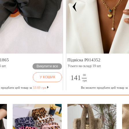
1865
Підвіска P014352
6 шт.
Усього на складі 19 шт.
Викупити все
00
141
У КОШИК
грн
 придбати цей товар за
53.60 грн
Ви можете придбати цей товар за