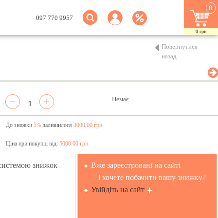
0
097 770 9957
0
грн
Повернутися
назад
Немає
До знижки
5%
залишилося
3000.00 грн
Ціна при покупці від:
5000.00 грн.
 системою знижок
Вже зареєстровані на сайті
і хочете побачити вашу знижку?
Увійдіть на сайт