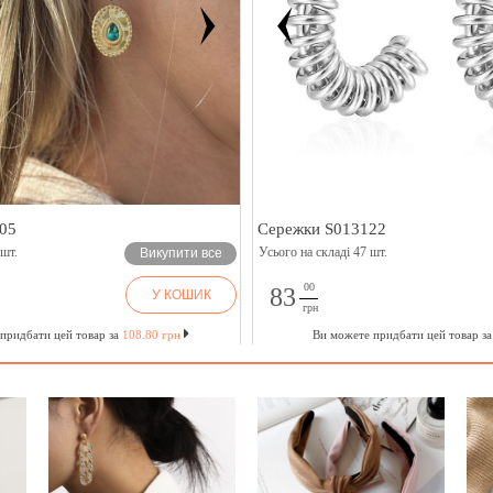
05
Сережки S013122
 шт.
Усього на складі 47 шт.
Викупити все
00
83
У КОШИК
грн
придбати цей товар за
108.80 грн
Ви можете придбати цей товар з