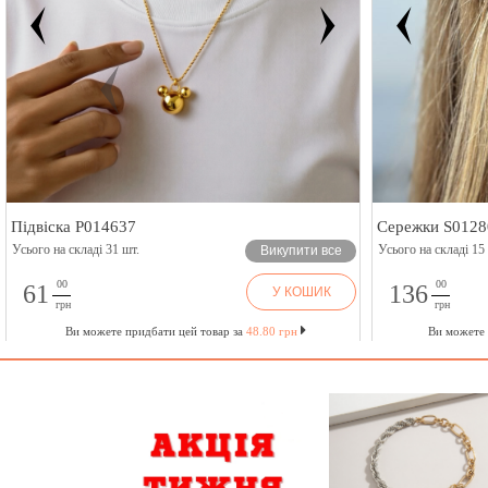
Підвіска P014637
Сережки S0128
Усього на складі 31 шт.
Усього на складі 15
Викупити все
00
00
61
136
У КОШИК
грн
грн
Ви можете придбати цей товар за
48.80 грн
Ви можете 