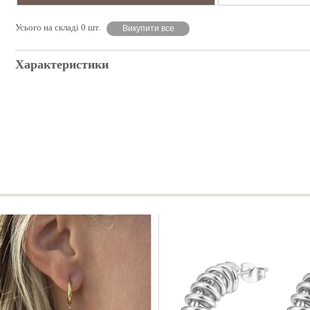
Усього на складі 0 шт.
Викупити все
Характеристики