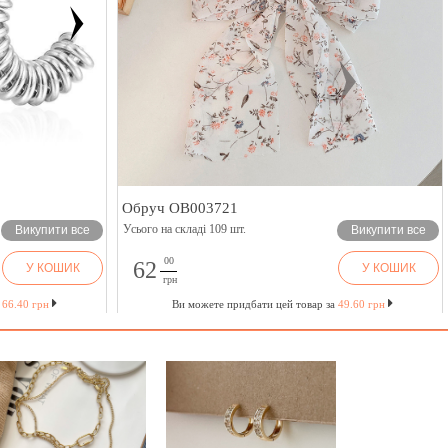
Обруч OB003721
Усього на складі 109 шт.
Викупити все
Викупити все
00
62
У КОШИК
У КОШИК
грн
а
66.40 грн
Ви можете придбати цей товар за
49.60 грн