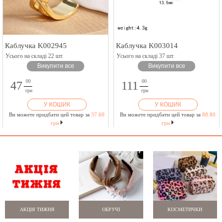
Каблучка K002945
Каблучка K003014
Усього на складі 22 шт.
Усього на складі 37 шт.
Викупити все
Викупити все
00
00
47
111
грн
грн
У КОШИК
У КОШИК
Ви можете придбати цей товар за
37.60
Ви можете придбати цей товар за
88.80
грн
грн
АКЦІЯ ТИЖНЯ
ОБРУЧІ
КОСМЕТИЧКИ