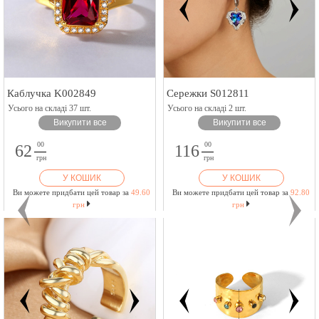
Каблучка K002849
Сережки S012811
Усього на складі 37 шт.
Усього на складі 2 шт.
Викупити все
Викупити все
00
00
62
116
грн
грн
У КОШИК
У КОШИК
Ви можете придбати цей товар за
49.60
Ви можете придбати цей товар за
92.80
грн
грн