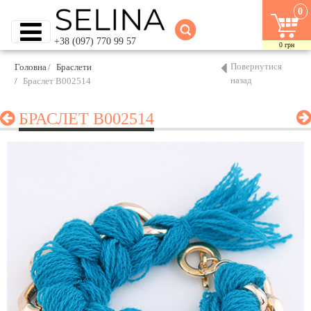
0
+38 (097) 770 99 57
0
грн
Повернутися
Головна
Браслети
назад
Браслет B002514
БРАСЛЕТ B002514