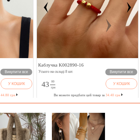
Каблучка K002890-16
Усього на складі 8 шт.
Викупити все
Викупити все
00
43
У КОШИК
У КОШИК
грн
а
44.80 грн
Ви можете придбати цей товар за
34.40 грн