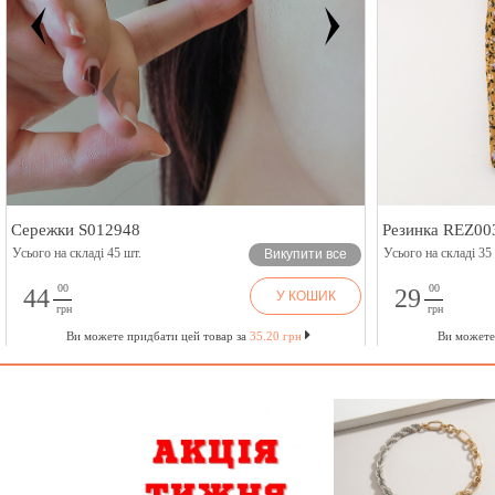
Сережки S012948
Резинка REZ00
Усього на складі 45 шт.
Усього на складі 35
Викупити все
00
00
44
29
У КОШИК
грн
грн
Ви можете придбати цей товар за
35.20 грн
Ви можете