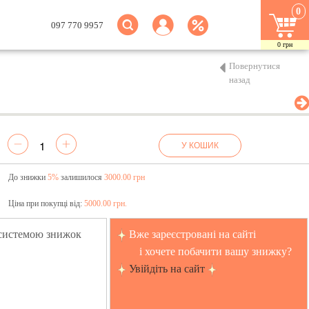
0
097 770 9957
0
грн
Повернутися
назад
У КОШИК
До знижки
5%
залишилося
3000.00 грн
Ціна при покупці від:
5000.00 грн.
 системою знижок
Вже зареєстровані на сайті
і хочете побачити вашу знижку?
Увійдіть на сайт