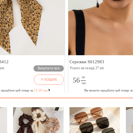
3412
Сережки S012983
 шт.
Усього на складі 27 шт.
Викупити все
00
56
У КОШИК
грн
 придбати цей товар за
23.20 грн
Ви можете придбати цей товар з