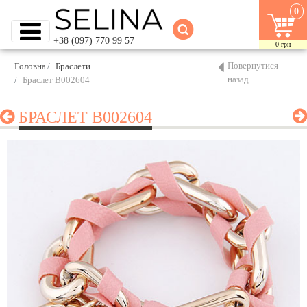
0
+38 (097) 770 99 57
0
грн
Повернутися
Головна
Браслети
назад
Браслет B002604
БРАСЛЕТ B002604