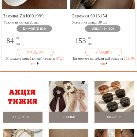
Заколка ZAK001999
Сережки S013154
Усього на складі 20 шт.
Усього на складі 30 шт.
Викупити все
Викупити все
00
00
84
153
грн
грн
У КОШИК
У КОШИК
Ви можете придбати цей товар за
67.20
Ви можете придбати цей товар за
122.40
грн
грн
АКЦІЯ ТИЖНЯ
РЕЗИНКИ
ОКУЛЯРИ