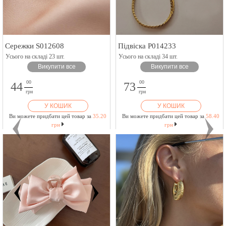
Сережки S012608
Підвіска P014233
Усього на складі 23 шт.
Усього на складі 34 шт.
Викупити все
Викупити все
00
00
44
73
грн
грн
У КОШИК
У КОШИК
Ви можете придбати цей товар за
35.20
Ви можете придбати цей товар за
58.40
грн
грн