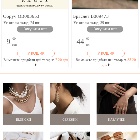
Обруч OB003653
Браслет B009473
Усього на складі 24 шт.
Усього на складі 39 шт.
Викупити все
Викупити все
00
00
9
44
грн
грн
У КОШИК
У КОШИК
Ви можете придбати цей товар за
7.20 грн
Ви можете придбати цей товар за
35.20
грн
ПІДВІСКИ
СЕРЕЖКИ
КАБЛУЧКИ