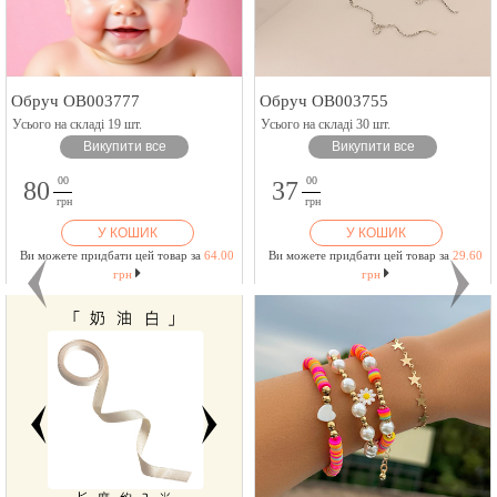
Обруч OB003777
Обруч OB003755
Усього на складі 19 шт.
Усього на складі 30 шт.
Викупити все
Викупити все
00
00
80
37
грн
грн
У КОШИК
У КОШИК
Ви можете придбати цей товар за
64.00
Ви можете придбати цей товар за
29.60
грн
грн