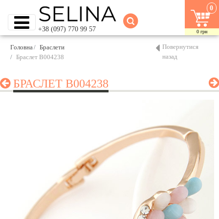
0
+38 (097) 770 99 57
0
грн
Повернутися
Головна
Браслети
назад
Браслет B004238
БРАСЛЕТ B004238