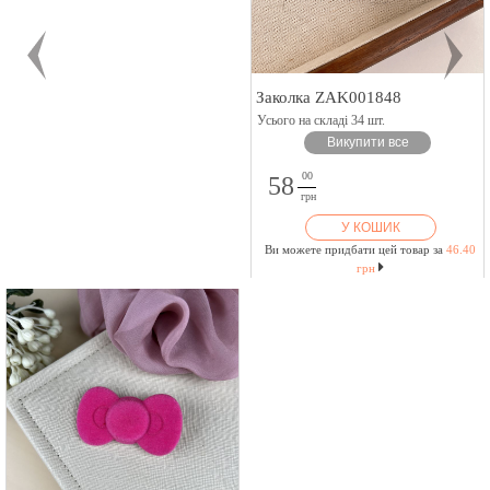
Заколка ZAK001848
Усього на складі 34 шт.
Викупити все
00
58
грн
У КОШИК
Ви можете придбати цей товар за
46.40
грн