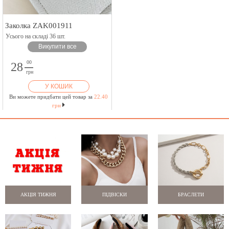
Заколка ZAK001911
Усього на складі 36 шт.
Викупити все
00
28
грн
У КОШИК
Ви можете придбати цей товар за
22.40
грн
АКЦІЯ ТИЖНЯ
ПІДВІСКИ
БРАСЛЕТИ