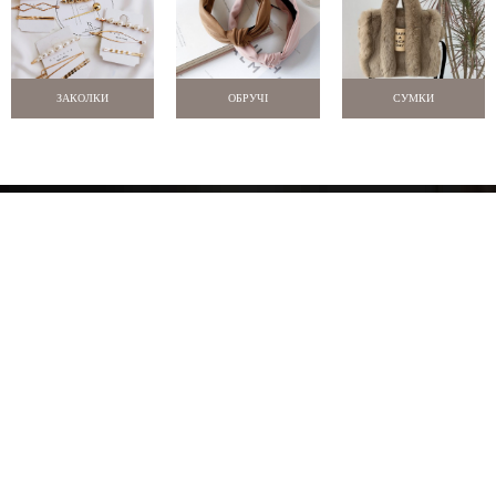
ЗАКОЛКИ
ОБРУЧІ
СУМКИ
Про нас
Оплата і доставка
Новини
Відгуки
Знижки
Контакти
м. Одеса
+38 097 770 9957
info@selina.com.ua