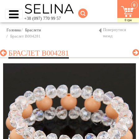
0
+38 (097) 770 99 57
0
грн
Повернутися
Головна
Браслети
назад
Браслет B004281
БРАСЛЕТ B004281