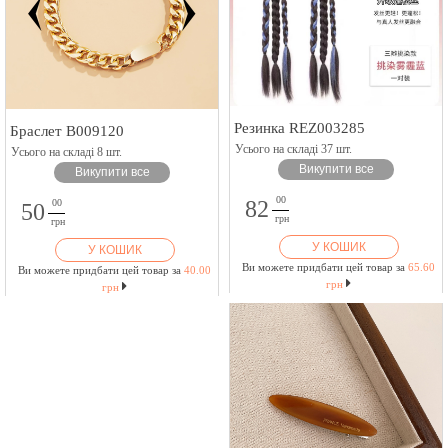
Резинка REZ003285
Браслет B009120
Усього на складі 37 шт.
Усього на складі 8 шт.
Викупити все
Викупити все
00
82
00
50
грн
грн
У КОШИК
У КОШИК
Ви можете придбати цей товар за
65.60
Ви можете придбати цей товар за
40.00
грн
грн