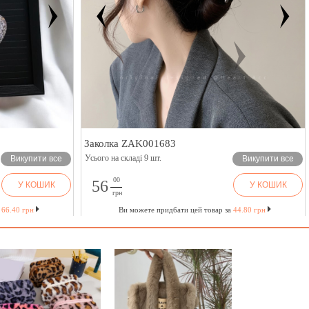
Заколка ZAK001683
Усього на складі 9 шт.
Викупити все
Викупити все
00
56
У КОШИК
У КОШИК
грн
а
66.40 грн
Ви можете придбати цей товар за
44.80 грн