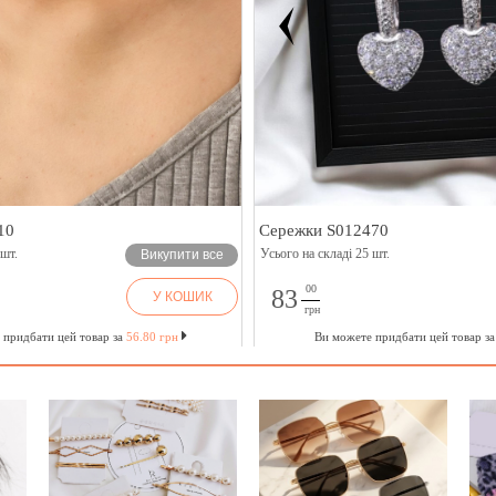
10
Сережки S012470
 шт.
Усього на складі 25 шт.
Викупити все
00
83
У КОШИК
грн
 придбати цей товар за
56.80 грн
Ви можете придбати цей товар з