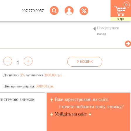
0
097 770 9957
0
грн
Повернутися
назад
У КОШИК
До знижки
5%
залишилося
3000.00 грн
Ціна при покупці від:
5000.00 грн.
 системою знижок
Вже зареєстровані на сайті
і хочете побачити вашу знижку?
Увійдіть на сайт