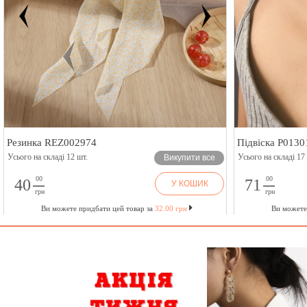
Резинка REZ002974
Підвіска P0130
Усього на складі 12 шт.
Усього на складі 17
Викупити все
00
00
40
71
У КОШИК
грн
грн
Ви можете придбати цей товар за
32.00 грн
Ви можете