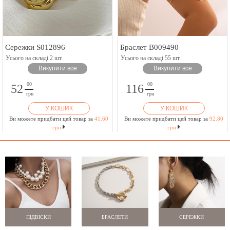
Сережки S012896
Браслет B009490
Усього на складі 2 шт.
Усього на складі 55 шт.
Викупити все
Викупити все
00
00
52
116
грн
грн
У КОШИК
У КОШИК
Ви можете придбати цей товар за
41.60
Ви можете придбати цей товар за
92.80
грн
грн
ПІДВІСКИ
БРАСЛЕТИ
СЕРЕЖКИ