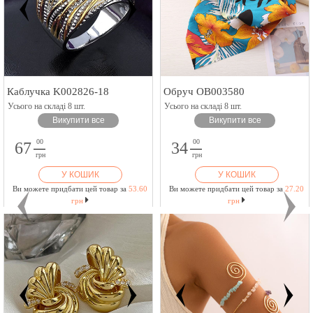
Каблучка K002826-18
Обруч OB003580
Усього на складі 8 шт.
Усього на складі 8 шт.
Викупити все
Викупити все
00
00
67
34
грн
грн
У КОШИК
У КОШИК
Ви можете придбати цей товар за
53.60
Ви можете придбати цей товар за
27.20
грн
грн