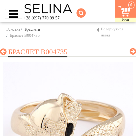
0
+38 (097) 770 99 57
0
грн
Повернутися
Головна
Браслети
назад
Браслет B004735
БРАСЛЕТ B004735