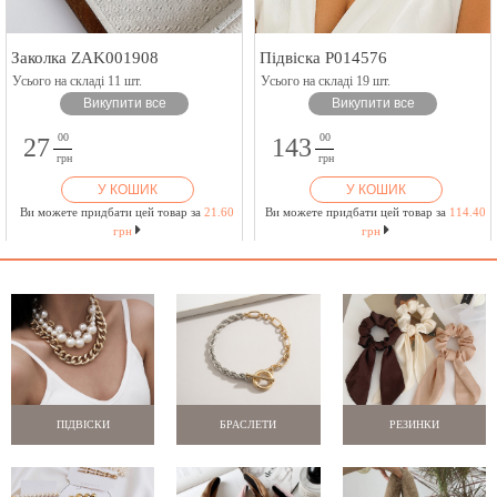
Заколка ZAK001908
Підвіска P014576
Усього на складі 11 шт.
Усього на складі 19 шт.
Викупити все
Викупити все
00
00
27
143
грн
грн
У КОШИК
У КОШИК
Ви можете придбати цей товар за
21.60
Ви можете придбати цей товар за
114.40
грн
грн
ПІДВІСКИ
БРАСЛЕТИ
РЕЗИНКИ