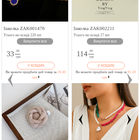
Заколка ZAK001470
Заколка ZAK002211
Усього на складі 220 шт.
Усього на складі 27 шт.
Викупити все
Викупити все
00
00
33
114
грн
грн
У КОШИК
У КОШИК
Ви можете придбати цей товар за
26.40
Ви можете придбати цей товар за
91.20
грн
грн