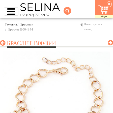
0
+38 (097) 770 99 57
0
грн
Повернутися
Головна
Браслети
назад
Браслет B004844
БРАСЛЕТ B004844