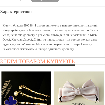
Характеристики
Купити браслет B004844 оптом ви можете в нашому інтернет магазині.
Якщо треба купити браслети оптом, то ви звернулися за адресою. Також
ми здійснюємо доставку в усі міста, тобто де-б ви не замовили - в Києві,
Одесі, Харкові, Львові, Дніпрі та інших містах - ми доставимо вам саме
туди, куди ви побажаєте. Ми старанно перевіряємо товари і завжди
намагаємося максимально швидко здійснити доставку.
З ЦИМ ТОВАРОМ КУПУЮТЬ