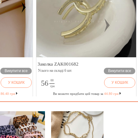
Заколка ZAK001682
Усього на складі 6 шт.
Викупити все
Викупити все
00
56
У КОШИК
У КОШИК
грн
а
86.40 грн
Ви можете придбати цей товар за
44.80 грн