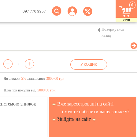
0
097 770 9957
0
грн
Повернутися
назад
У КОШИК
До знижки
5%
залишилося
3000.00 грн
Ціна при покупці від:
5000.00 грн.
 системою знижок
Вже зареєстровані на сайті
і хочете побачити вашу знижку?
Увійдіть на сайт