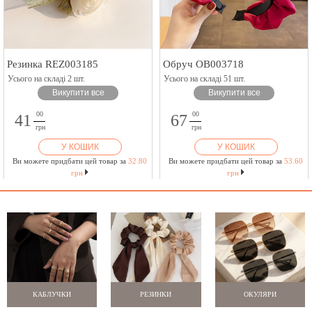
Резинка REZ003185
Обруч OB003718
Усього на складі 2 шт.
Усього на складі 51 шт.
Викупити все
Викупити все
00
00
41
67
грн
грн
У КОШИК
У КОШИК
Ви можете придбати цей товар за
32.80
Ви можете придбати цей товар за
53.60
грн
грн
КАБЛУЧКИ
РЕЗИНКИ
ОКУЛЯРИ