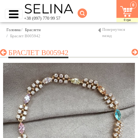
0
+38 (097) 770 99 57
0
грн
Повернутися
Головна
Браслети
назад
Браслет B005942
БРАСЛЕТ B005942