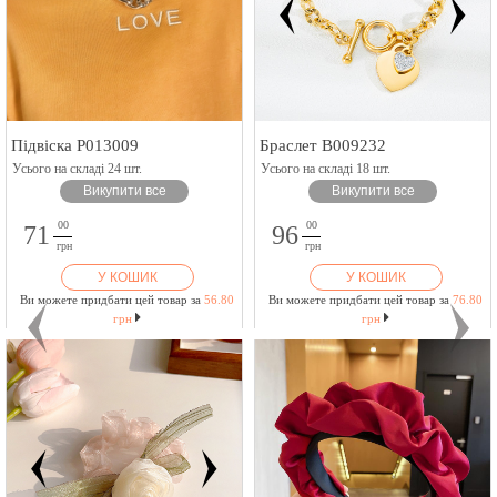
Підвіска P013009
Браслет B009232
Усього на складі 24 шт.
Усього на складі 18 шт.
Викупити все
Викупити все
00
00
71
96
грн
грн
У КОШИК
У КОШИК
Ви можете придбати цей товар за
56.80
Ви можете придбати цей товар за
76.80
грн
грн