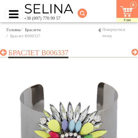
0
+38 (097) 770 99 57
0
грн
Повернутися
Головна
Браслети
назад
Браслет B006337
БРАСЛЕТ B006337