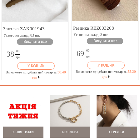
Резинка REZ003268
Заколка ZAK001943
Усього на складі 3 шт.
Усього на складі 83 шт.
Викупити все
Викупити все
00
00
69
38
грн
грн
У КОШИК
У КОШИК
Ви можете придбати цей товар за
55.20
Ви можете придбати цей товар за
30.40
грн
грн
АКЦІЯ ТИЖНЯ
БРАСЛЕТИ
СЕРЕЖКИ