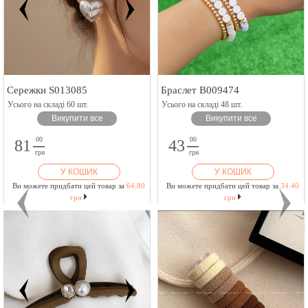
Сережки S013085
Браслет B009474
Усього на складі 60 шт.
Усього на складі 48 шт.
Викупити все
Викупити все
00
00
81
43
грн
грн
У КОШИК
У КОШИК
Ви можете придбати цей товар за
64.80
Ви можете придбати цей товар за
34.40
грн
грн