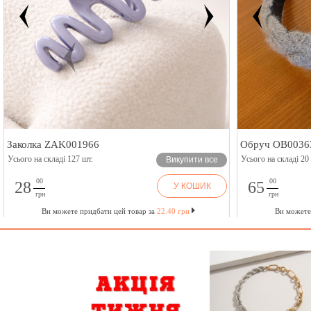
Заколка ZAK001966
Обруч OB0036
Усього на складі 127 шт.
Усього на складі 20
Викупити все
00
00
28
65
У КОШИК
грн
грн
Ви можете придбати цей товар за
22.40 грн
Ви можете