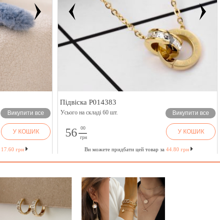
Підвіска P014383
Усього на складі 60 шт.
Викупити все
Викупити все
00
56
У КОШИК
У КОШИК
грн
а
17.60 грн
Ви можете придбати цей товар за
44.80 грн