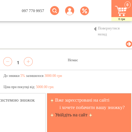
0
097 770 9957
0
грн
Повернутися
назад
Немає
До знижки
5%
залишилося
3000.00 грн
Ціна при покупці від:
5000.00 грн.
 системою знижок
Вже зареєстровані на сайті
і хочете побачити вашу знижку?
Увійдіть на сайт