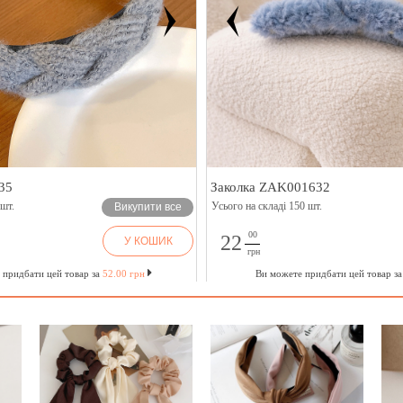
35
Заколка ZAK001632
 шт.
Усього на складі 150 шт.
Викупити все
00
22
У КОШИК
грн
 придбати цей товар за
52.00 грн
Ви можете придбати цей товар з