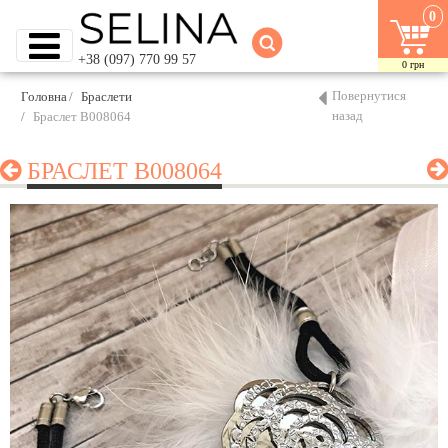
0
+38 (097) 770 99 57
0
грн
Повернутися
Головна
Браслети
назад
Браслет B008064
БРАСЛЕТ B008064