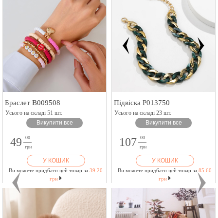
Браслет B009508
Підвіска P013750
Усього на складі 51 шт.
Усього на складі 23 шт.
Викупити все
Викупити все
00
00
49
107
грн
грн
У КОШИК
У КОШИК
Ви можете придбати цей товар за
39.20
Ви можете придбати цей товар за
85.60
грн
грн