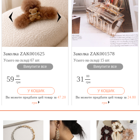
Заколка ZAK001625
Заколка ZAK001578
Усього на складі 67 шт.
Усього на складі 15 шт.
Викупити все
Викупити все
00
00
59
31
грн
грн
У КОШИК
У КОШИК
Ви можете придбати цей товар за
47.20
Ви можете придбати цей товар за
24.80
грн
грн