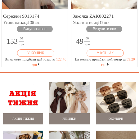
Сережки S013174
Заколка ZAK002271
Усього на складі 36 шт.
Усього на складі 12 шт.
Викупити все
Викупити все
00
00
153
49
грн
грн
У КОШИК
У КОШИК
Ви можете придбати цей товар за
122.40
Ви можете придбати цей товар за
39.20
грн
грн
АКЦІЯ ТИЖНЯ
РЕЗИНКИ
ОКУЛЯРИ