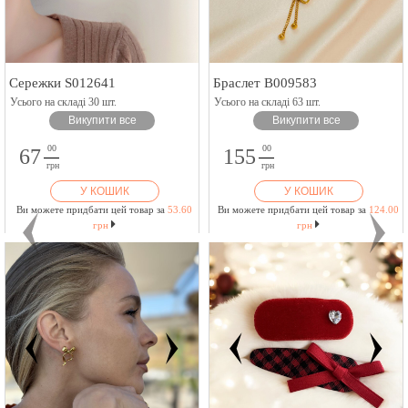
Сережки S012641
Браслет B009583
Усього на складі 30 шт.
Усього на складі 63 шт.
Викупити все
Викупити все
00
00
67
155
грн
грн
У КОШИК
У КОШИК
Ви можете придбати цей товар за
53.60
Ви можете придбати цей товар за
124.00
грн
грн