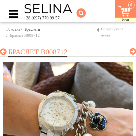
0
+38 (097) 770 99 57
0
грн
Повернутися
Головна
Браслети
назад
Браслет B008712
БРАСЛЕТ B008712