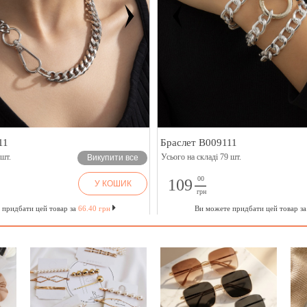
11
Браслет B009111
 шт.
Усього на складі 79 шт.
Викупити все
00
109
У КОШИК
грн
 придбати цей товар за
66.40 грн
Ви можете придбати цей товар з