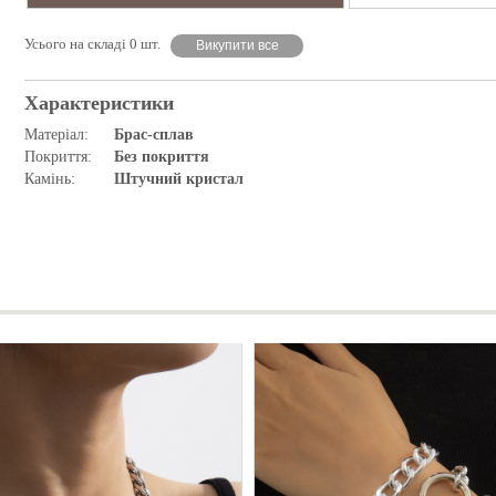
Усього на складі 0 шт.
Викупити все
Характеристики
Матеріал:
Брас-сплав
Покриття:
Без покриття
Камінь:
Штучний кристал