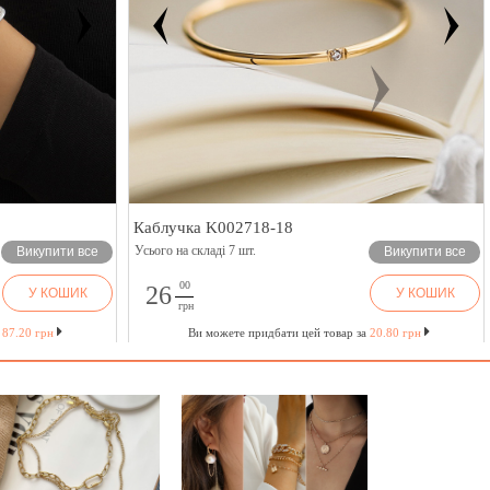
Каблучка K002718-18
Усього на складі 7 шт.
Викупити все
Викупити все
00
26
У КОШИК
У КОШИК
грн
а
87.20 грн
Ви можете придбати цей товар за
20.80 грн