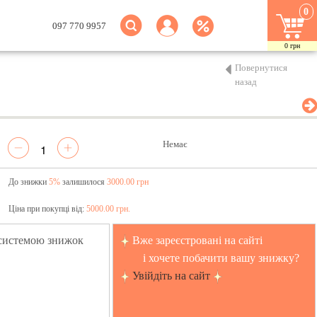
0
097 770 9957
0
грн
Повернутися
назад
Немає
До знижки
5%
залишилося
3000.00 грн
Ціна при покупці від:
5000.00 грн.
 системою знижок
Вже зареєстровані на сайті
і хочете побачити вашу знижку?
Увійдіть на сайт