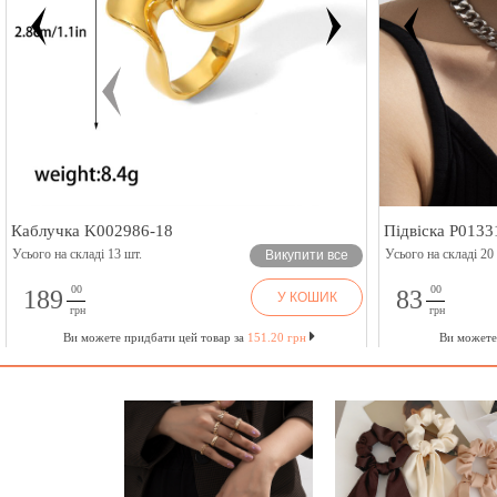
Каблучка K002986-18
Підвіска P0133
Усього на складі 13 шт.
Усього на складі 20
Викупити все
00
00
189
83
У КОШИК
грн
грн
Ви можете придбати цей товар за
151.20 грн
Ви можете