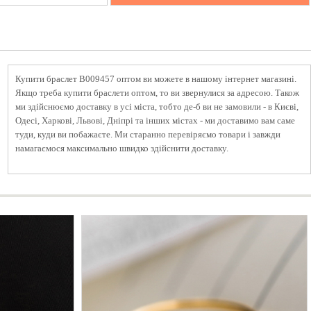
Купити браслет B009457 оптом ви можете в нашому інтернет магазині.
Якщо треба купити браслети оптом, то ви звернулися за адресою. Також
ми здійснюємо доставку в усі міста, тобто де-б ви не замовили - в Києві,
Одесі, Харкові, Львові, Дніпрі та інших містах - ми доставимо вам саме
туди, куди ви побажаєте. Ми старанно перевіряємо товари і завжди
намагаємося максимально швидко здійснити доставку.