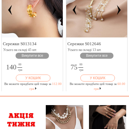
Сережки S013134
Сережки S012646
Усього на складі 45 шт.
Усього на складі 13 шт.
Викупити все
Викупити все
00
00
140
75
грн
грн
У КОШИК
У КОШИК
Ви можете придбати цей товар за
112.00
Ви можете придбати цей товар за
60.00
грн
грн