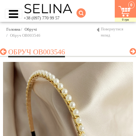
0
+38 (097) 770 99 57
0
грн
Повернутися
Головна
Обручі
назад
Обруч OB003546
ОБРУЧ OB003546