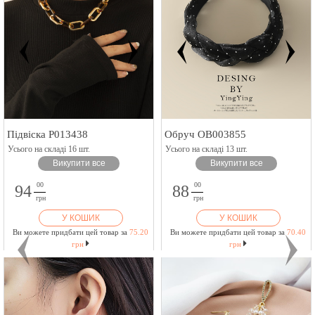
Підвіска P013438
Обруч OB003855
Усього на складі 16 шт.
Усього на складі 13 шт.
Викупити все
Викупити все
00
00
94
88
грн
грн
У КОШИК
У КОШИК
Ви можете придбати цей товар за
75.20
Ви можете придбати цей товар за
70.40
грн
грн