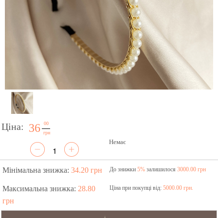
00
Ціна:
36
грн
Немає
Мінімальна знижка:
34.20 грн
До знижки
5%
залишилося
3000.00 грн
Максимальна знижка:
28.80
Ціна при покупці від:
5000.00 грн.
грн