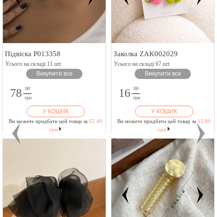
Підвіска P013358
Заколка ZAK002029
Усього на складі 11 шт.
Усього на складі 67 шт.
Викупити все
Викупити все
00
00
78
16
грн
грн
У КОШИК
У КОШИК
Ви можете придбати цей товар за
62.40
Ви можете придбати цей товар за
12.80
грн
грн