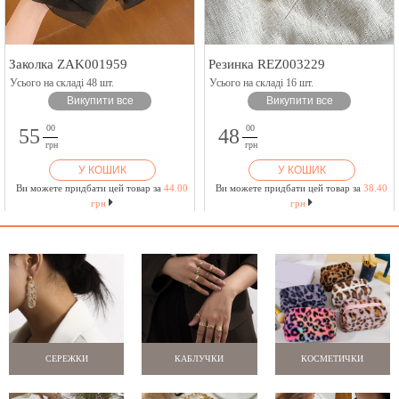
Заколка ZAK001959
Резинка REZ003229
Усього на складі 48 шт.
Усього на складі 16 шт.
Викупити все
Викупити все
00
00
55
48
грн
грн
У КОШИК
У КОШИК
Ви можете придбати цей товар за
44.00
Ви можете придбати цей товар за
38.40
грн
грн
СЕРЕЖКИ
КАБЛУЧКИ
КОСМЕТИЧКИ