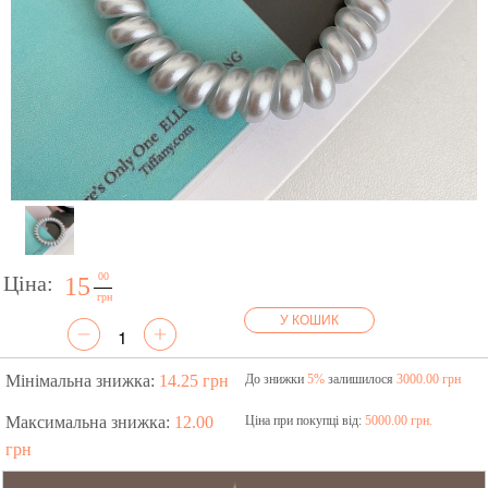
00
Ціна:
15
грн
У КОШИК
Мінімальна знижка:
14.25 грн
До знижки
5%
залишилося
3000.00 грн
Максимальна знижка:
12.00
Ціна при покупці від:
5000.00 грн.
грн