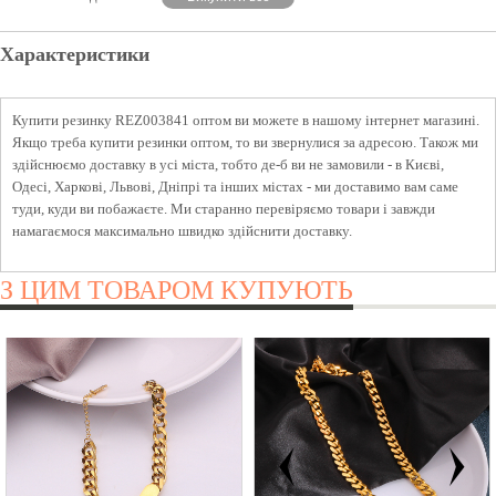
Характеристики
Купити резинку REZ003841 оптом ви можете в нашому інтернет магазині.
Якщо треба купити резинки оптом, то ви звернулися за адресою. Також ми
здійснюємо доставку в усі міста, тобто де-б ви не замовили - в Києві,
Одесі, Харкові, Львові, Дніпрі та інших містах - ми доставимо вам саме
туди, куди ви побажаєте. Ми старанно перевіряємо товари і завжди
намагаємося максимально швидко здійснити доставку.
З ЦИМ ТОВАРОМ КУПУЮТЬ