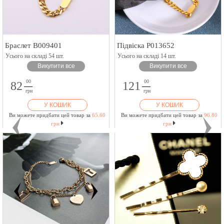
Браслет B009401
Підвіска P013652
Усього на складі 54 шт.
Усього на складі 14 шт.
Викупити все
Викупити все
00
00
82
121
грн
грн
У КОШИК
У КОШИК
Ви можете придбати цей товар за
65.60
Ви можете придбати цей товар за
96.80
грн
грн