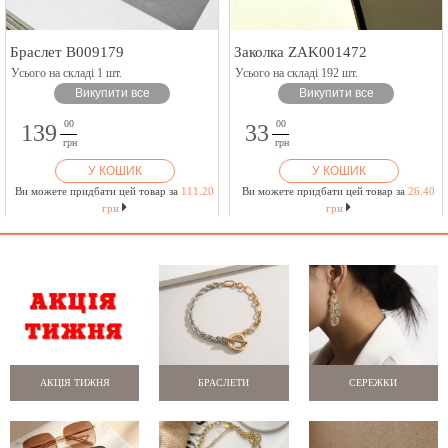
Браслет B009179
Заколка ZAK001472
Усього на складі 1 шт.
Усього на складі 192 шт.
Викупити все
Викупити все
00
00
139
33
грн
грн
У КОШИК
У КОШИК
Ви можете придбати цей товар за
111.20
Ви можете придбати цей товар за
26.40
грн
грн
АКЦІЯ ТИЖНЯ
БРАСЛЕТИ
СЕРЕЖКИ