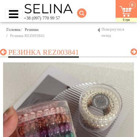
0
+38 (097) 770 99 57
0
грн
Повернутися
Головна
Резинки
назад
Резинка REZ003841
РЕЗИНКА REZ003841