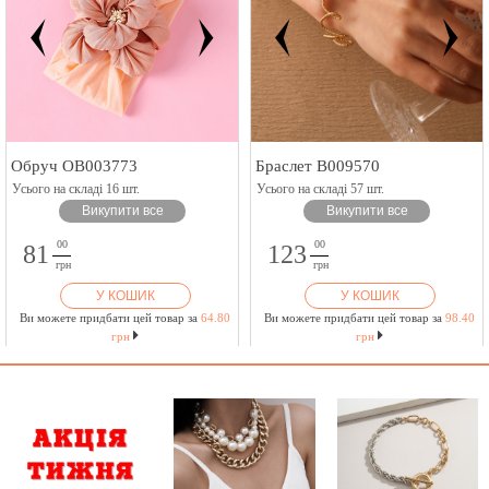
Обруч OB003773
Браслет B009570
Усього на складі 16 шт.
Усього на складі 57 шт.
Викупити все
Викупити все
00
00
81
123
грн
грн
У КОШИК
У КОШИК
Ви можете придбати цей товар за
64.80
Ви можете придбати цей товар за
98.40
грн
грн