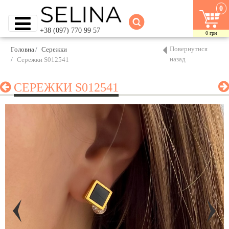
0
+38 (097) 770 99 57
0
грн
Повернутися
Головна
Сережки
назад
Сережки S012541
СЕРЕЖКИ S012541