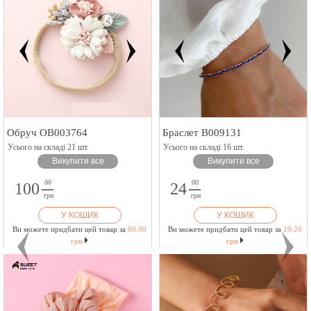
Обруч OB003764
Браслет B009131
Усього на складі 21 шт.
Усього на складі 16 шт.
Викупити все
Викупити все
00
00
100
24
грн
грн
У КОШИК
У КОШИК
Ви можете придбати цей товар за
80.00
Ви можете придбати цей товар за
19.20
грн
грн