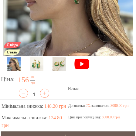
Є відео
Сталь
00
Ціна:
156
грн
Немає
Мінімальна знижка:
148.20 грн
До знижки
5%
залишилося
3000.00 грн
Максимальна знижка:
124.80
Ціна при покупці від:
5000.00 грн.
грн