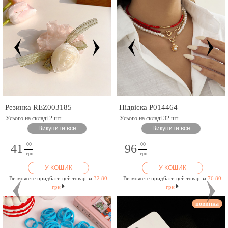
Резинка REZ003185
Підвіска P014464
Усього на складі 2 шт.
Усього на складі 32 шт.
Викупити все
Викупити все
00
00
41
96
грн
грн
У КОШИК
У КОШИК
Ви можете придбати цей товар за
32.80
Ви можете придбати цей товар за
76.80
грн
грн
новинка