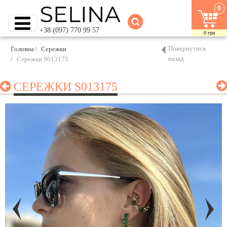
0
+38 (097) 770 99 57
0
грн
Повернутися
Головна
Сережки
назад
Сережки S013175
СЕРЕЖКИ S013175