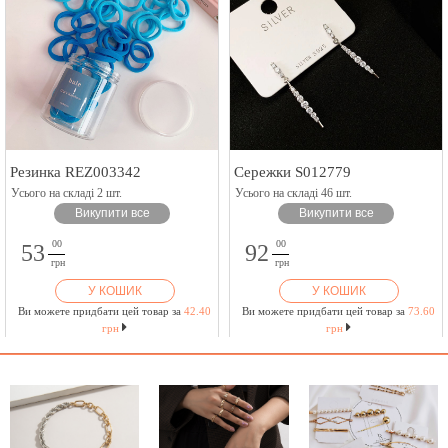
Резинка REZ003342
Сережки S012779
Усього на складі 2 шт.
Усього на складі 46 шт.
Викупити все
Викупити все
00
00
53
92
грн
грн
У КОШИК
У КОШИК
Ви можете придбати цей товар за
42.40
Ви можете придбати цей товар за
73.60
грн
грн