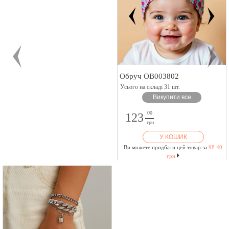
Обруч OB003802
Усього на складі 31 шт.
Викупити все
00
123
грн
У КОШИК
Ви можете придбати цей товар за
98.40
грн