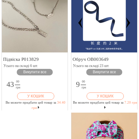
Підвіска P013829
Обруч OB003649
Усього на складі 6 шт.
Усього на складі 23 шт.
Викупити все
Викупити все
00
00
43
9
грн
грн
У КОШИК
У КОШИК
Ви можете придбати цей товар за
34.40
Ви можете придбати цей товар за
7.20 грн
грн