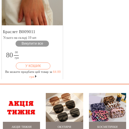
Браслет B009011
Усього на складі 19 шт.
Викупити все
00
80
грн
У КОШИК
Ви можете придбати цей товар за
64.00
грн
АКЦІЯ ТИЖНЯ
ОКУЛЯРИ
КОСМЕТИЧКИ