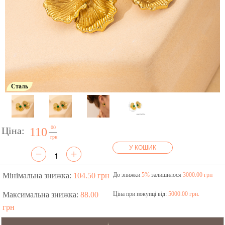
Сталь
00
Ціна:
110
грн
У КОШИК
Мінімальна знижка:
104.50 грн
До знижки
5%
залишилося
3000.00 грн
Максимальна знижка:
88.00
Ціна при покупці від:
5000.00 грн.
грн