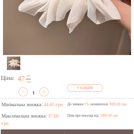
00
Ціна:
47
грн
У КОШИК
Мінімальна знижка:
44.65 грн
До знижки
5%
залишилося
3000.00 грн
Максимальна знижка:
37.60
Ціна при покупці від:
5000.00 грн.
грн