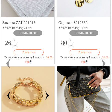
Заколка ZAK001913
Сережки S012669
Усього на складі 21 шт.
Усього на складі 14 шт.
Викупити все
Викупити все
00
00
26
80
грн
грн
У КОШИК
У КОШИК
Ви можете придбати цей товар за
20.80
Ви можете придбати цей товар за
64.00
грн
грн