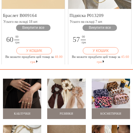
Браслет B009164
Підвіска P013209
Усього на складі 18 шт.
Усього на складі 7 шт.
Викупити все
Викупити все
00
00
60
57
грн
грн
У КОШИК
У КОШИК
Ви можете придбати цей товар за
48.00
Ви можете придбати цей товар за
45.60
грн
грн
КАБЛУЧКИ
РЕЗИНКИ
КОСМЕТИЧКИ