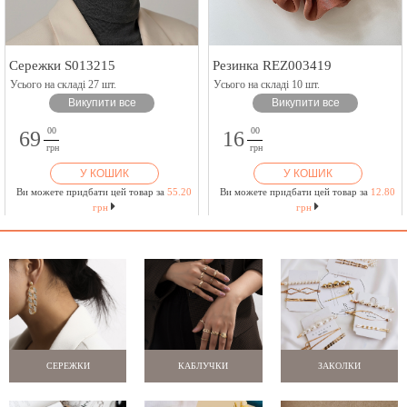
Сережки S013215
Резинка REZ003419
Усього на складі 27 шт.
Усього на складі 10 шт.
Викупити все
Викупити все
00
00
69
16
грн
грн
У КОШИК
У КОШИК
Ви можете придбати цей товар за
55.20
Ви можете придбати цей товар за
12.80
грн
грн
СЕРЕЖКИ
КАБЛУЧКИ
ЗАКОЛКИ