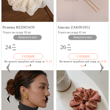
Резинка REZ003439
Заколка ZAK001852
Усього на складі 18 шт.
Усього на складі 41 шт.
Викупити все
Викупити все
00
00
24
26
грн
грн
У КОШИК
У КОШИК
Ви можете придбати цей товар за
19.20
Ви можете придбати цей товар за
20.80
грн
грн