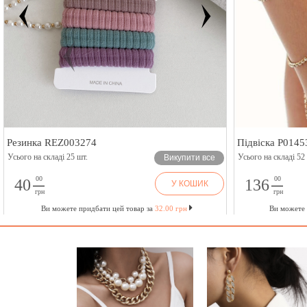
Резинка REZ003274
Підвіска P0145
Усього на складі 25 шт.
Усього на складі 52
Викупити все
00
00
40
136
У КОШИК
грн
грн
Ви можете придбати цей товар за
32.00 грн
Ви можете 