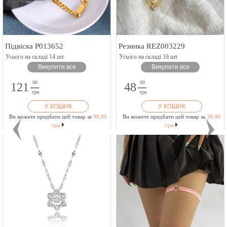
Підвіска P013652
Резинка REZ003229
Усього на складі 14 шт.
Усього на складі 16 шт.
Викупити все
Викупити все
00
00
121
48
грн
грн
У КОШИК
У КОШИК
Ви можете придбати цей товар за
96.80
Ви можете придбати цей товар за
38.40
грн
грн