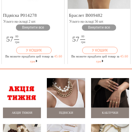
Підвіска P014278
Браслет B009482
Усього на складі 2 шт.
Усього на складі 56 шт.
Викупити все
Викупити все
00
00
57
57
грн
грн
У КОШИК
У КОШИК
Ви можете придбати цей товар за
45.60
Ви можете придбати цей товар за
45.60
грн
грн
АКЦІЯ ТИЖНЯ
ПІДВІСКИ
КАБЛУЧКИ